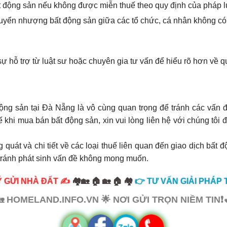
t động sản nếu không được miễn thuế theo quy định của pháp l
ển nhượng bất động sản giữa các tổ chức, cá nhân không có 
 hỗ trợ từ luật sư hoặc chuyên gia tư vấn để hiểu rõ hơn về q
động sản tại Đà Nẵng là vô cùng quan trọng để tránh các vấn 
 khi mua bán bất động sản, xin vui lòng liên hệ với chúng tôi 
 quát và chi tiết về các loại thuế liên quan đến giao dịch bất 
 tránh phát sinh vấn đề không mong muốn.
 GỬI NHÀ ĐẤT ✍️
🏘️🏡 🏠 🏡 🏠 🏘️
👉 TƯ VẤN GIẢI PHÁP T
 HOMELAND.INFO.VN 🌟 NƠI GỬI TRỌN NIỀM TIN❗