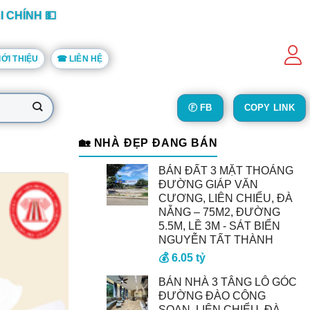
I CHÍNH 💵
IỚI THIỆU
☎ LIÊN HỆ
Ⓕ FB
COPY LINK
🏡 NHÀ ĐẸP ĐANG BÁN
BÁN ĐẤT 3 MẶT THOÁNG
ĐƯỜNG GIÁP VĂN
CƯƠNG, LIÊN CHIỂU, ĐÀ
NẴNG – 75M2, ĐƯỜNG
5.5M, LỀ 3M - SÁT BIỂN
NGUYỄN TẤT THÀNH
💰 6.05 tỷ
BÁN NHÀ 3 TÂNG LÔ GÓC
ĐƯỜNG ĐÀO CÔNG
SOẠN, LIÊN CHIỂU, ĐÀ