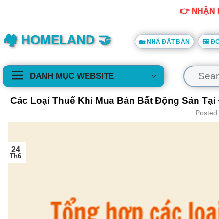
Skip
👉 NHẬN 
to
content
🏘️ HOMELAND 🤝
🏡 NHÀ ĐẤT BÁN
🖼️ 
Tìm
DANH MỤC WEBSITE
kiếm:
Các Loại Thuế Khi Mua Bán Bất Động Sản Tạ
Posted
24
Th6