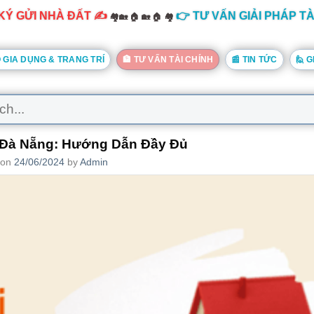
KÝ GỬI NHÀ ĐẤT ✍️
👉 TƯ VẤN GIẢI PHÁP TÀ
🏘️🏡 🏠 🏡 🏠 🏘️
ĐỒ GIA DỤNG & TRANG TRÍ
🏦 TƯ VẤN TÀI CHÍNH
📰 TIN TỨC
🙋 G
i Đà Nẵng: Hướng Dẫn Đầy Đủ
 on
24/06/2024
by
Admin