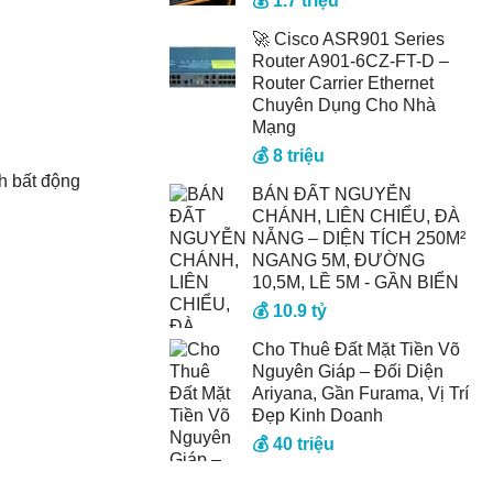
💰 1.7 triệu
🚀 Cisco ASR901 Series
Router A901-6CZ-FT-D –
Router Carrier Ethernet
Chuyên Dụng Cho Nhà
Mạng
💰 8 triệu
nh bất động
BÁN ĐẤT NGUYỄN
CHÁNH, LIÊN CHIỂU, ĐÀ
NẴNG – DIỆN TÍCH 250M²
NGANG 5M, ĐƯỜNG
10,5M, LỀ 5M - GẦN BIỂN
💰 10.9 tỷ
Cho Thuê Đất Mặt Tiền Võ
Nguyên Giáp – Đối Diện
Ariyana, Gần Furama, Vị Trí
Đẹp Kinh Doanh
💰 40 triệu