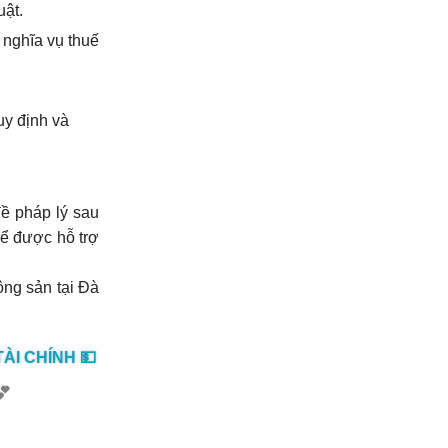
uật.
nghĩa vụ thuế
uy định và
đề pháp lý sau
để được hỗ trợ
động sản tại Đà
ÀI CHÍNH 💵
💕