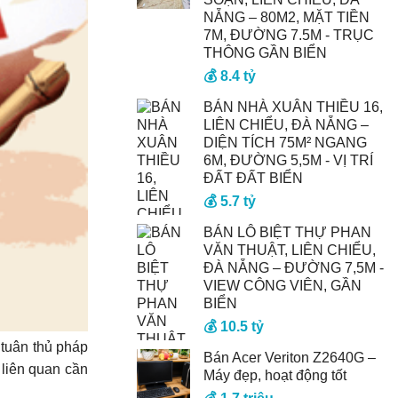
NẴNG – 80M2, MẶT TIỀN
7M, ĐƯỜNG 7.5M - TRỤC
THÔNG GẦN BIỂN
💰 8.4 tỷ
BÁN NHÀ XUÂN THIỀU 16,
LIÊN CHIỂU, ĐÀ NẴNG –
DIỆN TÍCH 75M² NGANG
6M, ĐƯỜNG 5,5M - VỊ TRÍ
ĐẤT ĐẤT BIỂN
💰 5.7 tỷ
BÁN LÔ BIỆT THỰ PHAN
VĂN THUẬT, LIÊN CHIỂU,
ĐÀ NẴNG – ĐƯỜNG 7,5M -
VIEW CÔNG VIÊN, GẦN
BIỂN
💰 10.5 tỷ
 tuân thủ pháp
Bán Acer Veriton Z2640G –
 liên quan cần
Máy đẹp, hoạt động tốt