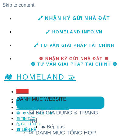
Skip to content
🔗 NHẬN KÝ GỬI NHÀ ĐẤT
🔗 HOMELAND.INFO.VN
🔗 TƯ VẤN GIẢI PHÁP TÀI CHÍNH
🔘 NHẬN KÝ GỬI NHÀ ĐẤT 🔘
🔵 TƯ VẤN GIẢI PHÁP TÀI CHÍNH 🔵
🏘️ HOMELAND 🤝
Menu
DANH MỤC WEBSITE
🏡 NHÀ ĐẤT BÁN
🖼️ ĐỒ GIA DỤNG & TRANG TRÍ
🖼️ ĐỒ GIA DỤNG & TRANG
🏦 TƯ VẤN TÀI CHÍNH
📰 TIN TỨC
TRÍ
🙋 GIỚI THIỆU
🔥 Bếp gas
☎ LIÊN HỆ
📂 DANH MỤC TỔNG HỢP