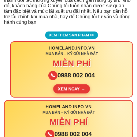
thành đối tác thường xuyên của các ngân hàng uy tín. Nhờ
đó, khách hàng của Chúng tôi luôn nhận được sự quan
tâm đặc biệt và mức lãi suất ưu đãi nhất. Nếu bạn cần hỗ
trợ tài chính khi mua nhà, hãy để Chúng tôi tư vấn và đồng
hành cùng bạn.
XEM THÊM SẢN PHẨM >>
HOMELAND.INFO.VN
MUA BÁN – KÝ GỬI NHÀ ĐẤT
MIỄN PHÍ
0988 002 004
📞
XEM NGAY →
HOMELAND.INFO.VN
MUA BÁN – KÝ GỬI NHÀ ĐẤT
MIỄN PHÍ
0988 002 004
📞