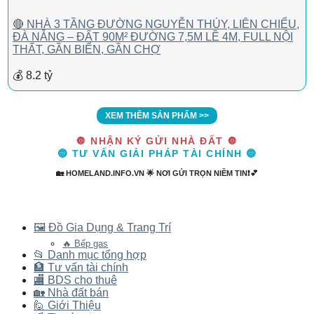
🔴 NHÀ 3 TẦNG ĐƯỜNG NGUYỄN THÚY, LIÊN CHIỂU,
ĐÀ NẴNG – ĐẤT 90M² ĐƯỜNG 7,5M LỀ 4M, FULL NỘI
THẤT, GẦN BIỂN, GẦN CHỢ
💰 8.2 tỷ
XEM THÊM SẢN PHẨM >>
🔘 NHẬN KÝ GỬI NHÀ ĐẤT 🔘
🔵 TƯ VẤN GIẢI PHÁP TÀI CHÍNH 🔵
🏡 HOMELAND.INFO.VN 🌟 NƠI GỬI TRỌN NIỀM TIN❗💕
🖼️ Đồ Gia Dụng & Trang Trí
🔥 Bếp gas
📂 Danh mục tổng hợp
🏦 Tư vấn tài chính
🏬 BDS cho thuê
🏡 Nhà đất bán
🙋 Giới Thiệu