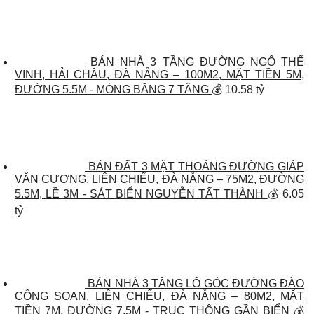
BÁN NHÀ 3 TẦNG ĐƯỜNG NGÔ THẾ
VINH, HẢI CHÂU, ĐÀ NẴNG – 100M2, MẶT TIỀN 5M,
ĐƯỜNG 5.5M - MÓNG BĂNG 7 TẦNG
💰 10.58 tỷ
BÁN ĐẤT 3 MẶT THOÁNG ĐƯỜNG GIÁP
VĂN CƯƠNG, LIÊN CHIỂU, ĐÀ NẴNG – 75M2, ĐƯỜNG
5.5M, LỀ 3M - SÁT BIỂN NGUYỄN TẤT THÀNH
💰 6.05
tỷ
BÁN NHÀ 3 TÂNG LÔ GÓC ĐƯỜNG ĐÀO
CÔNG SOẠN, LIÊN CHIỂU, ĐÀ NẴNG – 80M2, MẶT
TIỀN 7M, ĐƯỜNG 7.5M - TRỤC THÔNG GẦN BIỂN
💰