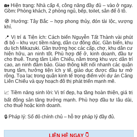
🏡
Hiện trạng:
Nhà cấp 4, công năng đầy đủ – vào ở ngay.
Gồm: Phòng khách, 2 phòng ngủ, bếp, toilet, sân để ô tô.
🧭
Hướng:
Tây Bắc – hợp phong thủy, đón tài lộc, vượng
khí.
📍
Vị trí & Tiện ích:
Cách biển Nguyễn Tất Thành vài phút
đi bộ – khu vực tiềm năng, dân cư đông đúc. Gần biển, khu
du lịch Mikazuki. Gần trường học các cấp, chợ, khu dân cư
hiện hữu, an ninh tốt. Phù hợp để ở, kinh doanh, đầu tư
cho thuê. Trung tâm Liên Chiểu, nằm trong khu vực dân trí
cao, an ninh đảm bảo. Giao thông kết nối nhanh các quận
trung tâm, hưởng tiện ích y tế, giáo dục được đầu tư mở
rộng. Tọa lạc trong quận kinh tế trọng điểm với dự án Cảng
Liên Chiểu và quy hoạch đô thị phát triển mạnh mẽ.
📈
Tiềm năng sinh lời:
Vị trí đẹp, hạ tầng hoàn thiện, giá trị
bất động sản tăng trưởng mạnh. Phù hợp đầu tư lâu dài,
cho thuê hoặc kinh doanh.
🔒
Pháp lý:
Sổ đỏ chính chủ – hỗ trợ pháp lý đầy đủ.
LIÊN HỆ NGAY 👇