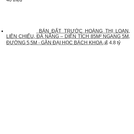
BÁN ĐẤT TRƯỚC HOÀNG THỊ LOAN,
LIÊN CHIỂU, ĐÀ NẴNG – DIỆN TÍCH 85M² NGANG 5M,
ĐƯỜNG 5,5M - GẦN ĐẠI HỌC BÁCH KHOA
💰 4.8 tỷ