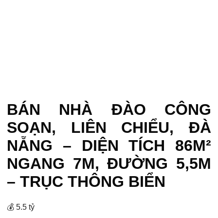
BÁN NHÀ ĐÀO CÔNG
SOẠN, LIÊN CHIỂU, ĐÀ
NẴNG – DIỆN TÍCH 86M²
NGANG 7M, ĐƯỜNG 5,5M
– TRỤC THÔNG BIỂN
💰 5.5 tỷ