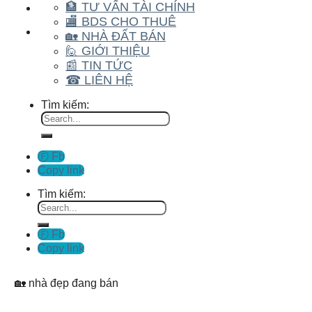
🏦 TƯ VẤN TÀI CHÍNH
🏬 BDS CHO THUÊ
🏡 NHÀ ĐẤT BÁN
🙋 GIỚI THIỆU
📰 TIN TỨC
☎ LIÊN HỆ
Tìm kiếm:
Ⓕ Fb
Copy link
Tìm kiếm:
Ⓕ Fb
Copy link
🏡 nhà đẹp đang bán