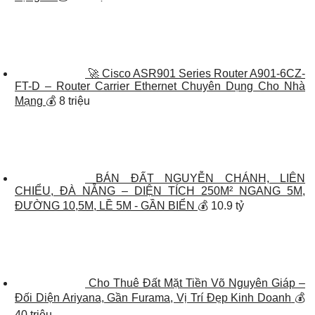
🚀 Cisco ASR901 Series Router A901-6CZ-
FT-D – Router Carrier Ethernet Chuyên Dụng Cho Nhà
Mạng
💰 8 triệu
BÁN ĐẤT NGUYỄN CHÁNH, LIÊN
CHIỂU, ĐÀ NẴNG – DIỆN TÍCH 250M² NGANG 5M,
ĐƯỜNG 10,5M, LỀ 5M - GẦN BIỂN
💰 10.9 tỷ
Cho Thuê Đất Mặt Tiền Võ Nguyên Giáp –
Đối Diện Ariyana, Gần Furama, Vị Trí Đẹp Kinh Doanh
💰
40 triệu