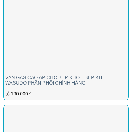
VAN GAS CAO ÁP CHO BẾP KHÒ – BẾP KHÈ –
WASUDO PHÂN PHỐI CHÍNH HÃNG
💰 190.000 ₫