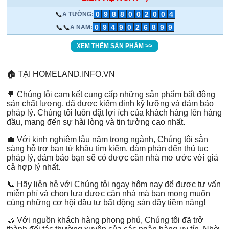
📞
0
9
8
8
0
0
2
0
0
4
A TƯỜNG:
📞📞
0
9
4
9
0
2
6
8
9
9
A NAM:
XEM THÊM SẢN PHẨM >>
🏠 TẠI HOMELAND.INFO.VN
🌳 Chúng tôi cam kết cung cấp những sản phẩm bất động
sản chất lượng, đã được kiểm định kỹ lưỡng và đảm bảo
pháp lý. Chúng tôi luôn đặt lợi ích của khách hàng lên hàng
đầu, mang đến sự hài lòng và tin tưởng cao nhất.
💼 Với kinh nghiệm lâu năm trong ngành, Chúng tôi sẵn
sàng hỗ trợ bạn từ khâu tìm kiếm, đàm phán đến thủ tục
pháp lý, đảm bảo bạn sẽ có được căn nhà mơ ước với giá
cả hợp lý nhất.
📞 Hãy liên hệ với Chúng tôi ngay hôm nay để được tư vấn
miễn phí và chọn lựa được căn nhà mà bạn mong muốn
cùng những cơ hội đầu tư bất động sản đầy tiềm năng!
🤝 Với nguồn khách hàng phong phú, Chúng tôi đã trở