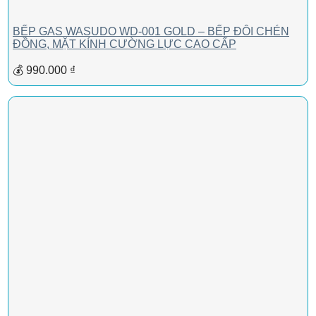
BẾP GAS WASUDO WD-001 GOLD – BẾP ĐÔI CHÉN
ĐỒNG, MẶT KÍNH CƯỜNG LỰC CAO CẤP
💰 990.000 ₫