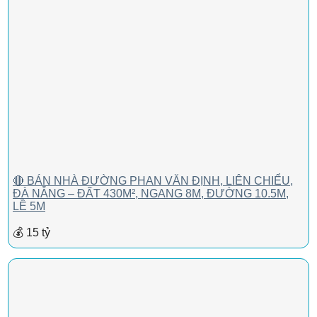
🔴 BÁN NHÀ ĐƯỜNG PHAN VĂN ĐỊNH, LIÊN CHIỂU,
ĐÀ NẴNG – ĐẤT 430M², NGANG 8M, ĐƯỜNG 10.5M,
LỀ 5M
💰 15 tỷ