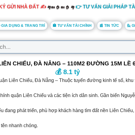
KÝ GỬI NHÀ ĐẤT ✍️
👉 TƯ VẤN GIẢI PHÁP TÀ
🏘️🏡 🏠 🏡 🏠 🏘️
ĐỒ GIA DỤNG & TRANG TRÍ
🏦 TƯ VẤN TÀI CHÍNH
📰 TIN TỨC
🙋 G
N CHIỂU, ĐÀ NẴNG – 110M2 ĐƯỜNG 15M LỀ 6M 
💰 8.1 tỷ
ận Liên Chiểu, Đà Nẵng – Thuộc tuyến đường kinh tế số, khu vự
hính quận Liên Chiểu và các tiện ích dân sinh. Gần biển Nguyễ
Chiểu đang phát triển, phù hợp khách hàng tìm đất nền Liên Ch
ng tên nhanh chóng.