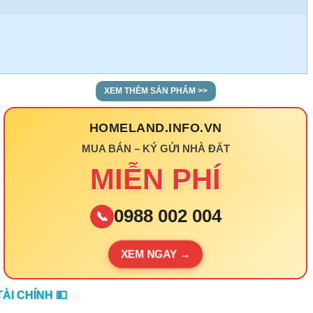
XEM THÊM SẢN PHẨM >>
HOMELAND.INFO.VN
MUA BÁN – KÝ GỬI NHÀ ĐẤT
MIỄN PHÍ
0988 002 004
📞
XEM NGAY →
ÀI CHÍNH 💵