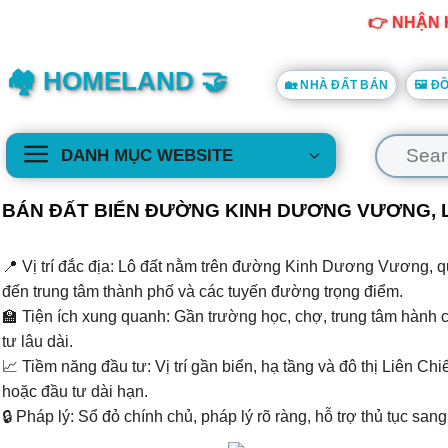
Skip
👉 NHẬN 
to
content
🏘️ HOMELAND 🤝
🏡 NHÀ ĐẤT BÁN
🖼️ 
Tìm
DANH MỤC WEBSITE
kiếm:
BÁN ĐẤT BIỂN ĐƯỜNG KINH DƯƠNG VƯƠNG, LIÊ
📍 Vị trí đắc địa: Lô đất nằm trên đường Kinh Dương Vương, qu
đến trung tâm thành phố và các tuyến đường trọng điểm.
🏫 Tiện ích xung quanh: Gần trường học, chợ, trung tâm hành c
tư lâu dài.
📈 Tiềm năng đầu tư: Vị trí gần biển, hạ tầng và đô thị Liên 
hoặc đầu tư dài hạn.
🔒 Pháp lý: Sổ đỏ chính chủ, pháp lý rõ ràng, hỗ trợ thủ tục sa