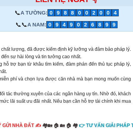
📞
A TƯỜNG:
0
9
8
8
0
0
2
0
0
4
📞📞
A NAM:
0
9
4
9
0
2
6
8
9
9
 chất lượng, đã được kiểm định kỹ lưỡng và đảm bảo pháp lý.
đến sự hài lòng và tin tưởng cao nhất.
 hỗ trợ bạn từ khâu tìm kiếm, đàm phán đến thủ tục pháp lý,
hất.
n miễn phí và chọn lựa được căn nhà mà bạn mong muốn cùng
đối tác thường xuyên của các ngân hàng uy tín. Nhờ đó, khách
ức lãi suất ưu đãi nhất. Nếu bạn cần hỗ trợ tài chính khi mua
 GỬI NHÀ ĐẤT ✍️
🏘️🏡 🏠 🏡 🏠 🏘️
👉 TƯ VẤN GIẢI PHÁP T