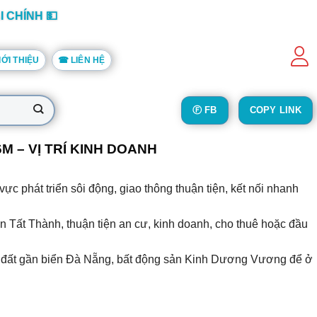
I CHÍNH 💵
IỚI THIỆU
☎ LIÊN HỆ
Ⓕ FB
COPY LINK
– VỊ TRÍ KINH DOANH
c phát triển sôi động, giao thông thuận tiện, kết nối nhanh
n Tất Thành, thuận tiện an cư, kinh doanh, cho thuê hoặc đầu
iểu, đất gần biển Đà Nẵng, bất động sản Kinh Dương Vương để ở