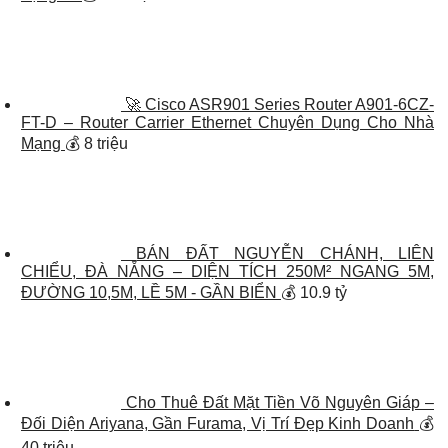
🚀 Cisco ASR901 Series Router A901-6CZ-
FT-D – Router Carrier Ethernet Chuyên Dụng Cho Nhà
Mạng
💰 8 triệu
BÁN ĐẤT NGUYỄN CHÁNH, LIÊN
CHIỂU, ĐÀ NẴNG – DIỆN TÍCH 250M² NGANG 5M,
ĐƯỜNG 10,5M, LỀ 5M - GẦN BIỂN
💰 10.9 tỷ
Cho Thuê Đất Mặt Tiền Võ Nguyên Giáp –
Đối Diện Ariyana, Gần Furama, Vị Trí Đẹp Kinh Doanh
💰
40 triệu