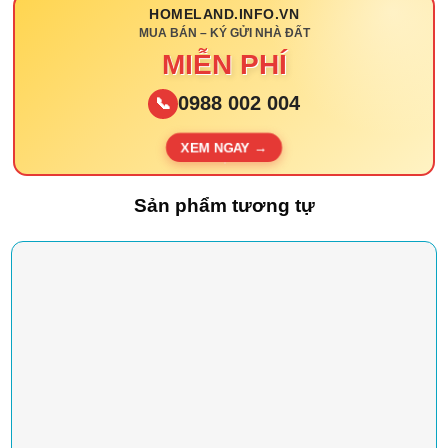
HOMELAND.INFO.VN
MUA BÁN – KÝ GỬI NHÀ ĐẤT
MIỄN PHÍ
0988 002 004
📞
XEM NGAY →
Sản phẩm tương tự