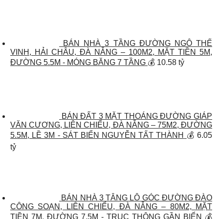
BÁN NHÀ 3 TẦNG ĐƯỜNG NGÔ THẾ
VINH, HẢI CHÂU, ĐÀ NẴNG – 100M2, MẶT TIỀN 5M,
ĐƯỜNG 5.5M - MÓNG BĂNG 7 TẦNG
💰 10.58 tỷ
BÁN ĐẤT 3 MẶT THOÁNG ĐƯỜNG GIÁP
VĂN CƯƠNG, LIÊN CHIỂU, ĐÀ NẴNG – 75M2, ĐƯỜNG
5.5M, LỀ 3M - SÁT BIỂN NGUYỄN TẤT THÀNH
💰 6.05
tỷ
BÁN NHÀ 3 TÂNG LÔ GÓC ĐƯỜNG ĐÀO
CÔNG SOẠN, LIÊN CHIỂU, ĐÀ NẴNG – 80M2, MẶT
TIỀN 7M, ĐƯỜNG 7.5M - TRỤC THÔNG GẦN BIỂN
💰