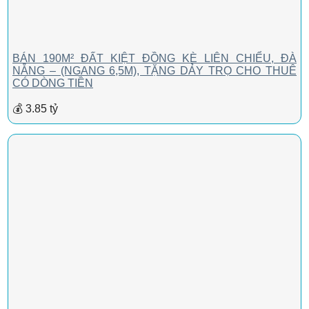
BÁN 190M² ĐẤT KIỆT ĐỒNG KÈ LIÊN CHIỂU, ĐÀ
NẴNG – (NGANG 6,5M), TẶNG DẢY TRỌ CHO THUÊ
CÓ DÒNG TIỀN
💰 3.85 tỷ