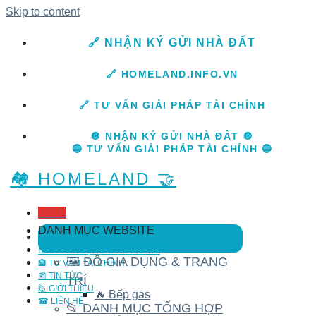
Skip to content
🔗 NHẬN KÝ GỬI NHÀ ĐẤT
🔗 HOMELAND.INFO.VN
🔗 TƯ VẤN GIẢI PHÁP TÀI CHÍNH
🔘 NHẬN KÝ GỬI NHÀ ĐẤT 🔘
🔵 TƯ VẤN GIẢI PHÁP TÀI CHÍNH 🔵
🏘️ HOMELAND 🤝
Menu
DANH MỤC WEBSITE
🏡 NHÀ ĐẤT BÁN
🖼️ ĐỒ GIA DỤNG & TRANG TRÍ
🖼️ ĐỒ GIA DỤNG & TRANG
🏦 TƯ VẤN TÀI CHÍNH
📰 TIN TỨC
TRÍ
🙋 GIỚI THIỆU
🔥 Bếp gas
☎ LIÊN HỆ
📂 DANH MỤC TỔNG HỢP