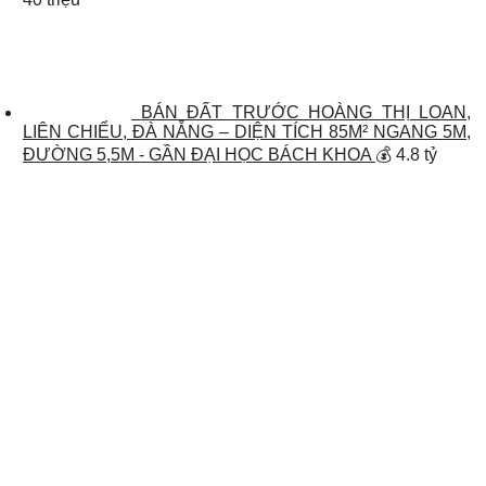
BÁN ĐẤT TRƯỚC HOÀNG THỊ LOAN,
LIÊN CHIỂU, ĐÀ NẴNG – DIỆN TÍCH 85M² NGANG 5M,
ĐƯỜNG 5,5M - GẦN ĐẠI HỌC BÁCH KHOA
💰 4.8 tỷ