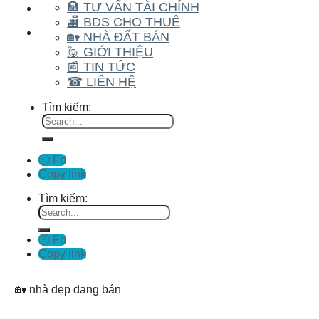
🏦 TƯ VẤN TÀI CHÍNH
🏬 BDS CHO THUÊ
🏡 NHÀ ĐẤT BÁN
🙋 GIỚI THIỆU
📰 TIN TỨC
☎ LIÊN HỆ
Tìm kiếm:
Ⓕ Fb
Copy link
Tìm kiếm:
Ⓕ Fb
Copy link
🏡 nhà đẹp đang bán