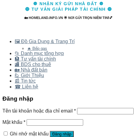
🔘 NHẬN KÝ GỬI NHÀ ĐẤT 🔘
🔵 TƯ VẤN GIẢI PHÁP TÀI CHÍNH 🔵
🏡 HOMELAND.INFO.VN 🌟 NƠI GỬI TRỌN NIỀM TIN❗💕
🖼️ Đồ Gia Dụng & Trang Trí
🔥 Bếp gas
📂 Danh mục tổng hợp
🏦 Tư vấn tài chính
🏬 BDS cho thuê
🏡 Nhà đất bán
🙋 Giới Thiệu
📰 Tin tức
☎ Liên hệ
Đăng nhập
Tên tài khoản hoặc địa chỉ email
*
Mật khẩu
*
Ghi nhớ mật khẩu
Đăng nhập