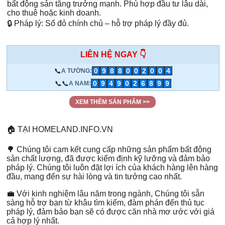
bất động sản tăng trưởng mạnh. Phù hợp đầu tư lâu dài,
cho thuê hoặc kinh doanh.
🔒 Pháp lý: Sổ đỏ chính chủ – hỗ trợ pháp lý đầy đủ.
LIÊN HỆ NGAY 👇
📞
0
9
8
8
0
0
2
0
0
4
A TƯỜNG:
📞📞
0
9
4
9
0
2
6
8
9
9
A NAM:
XEM THÊM SẢN PHẨM >>
🏠 TẠI HOMELAND.INFO.VN
🌳 Chúng tôi cam kết cung cấp những sản phẩm bất động
sản chất lượng, đã được kiểm định kỹ lưỡng và đảm bảo
pháp lý. Chúng tôi luôn đặt lợi ích của khách hàng lên hàng
đầu, mang đến sự hài lòng và tin tưởng cao nhất.
💼 Với kinh nghiệm lâu năm trong ngành, Chúng tôi sẵn
sàng hỗ trợ bạn từ khâu tìm kiếm, đàm phán đến thủ tục
pháp lý, đảm bảo bạn sẽ có được căn nhà mơ ước với giá
cả hợp lý nhất.