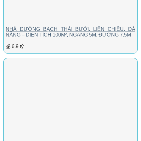
NHÀ ĐƯỜNG BẠCH THÁI BƯỞI, LIÊN CHIỂU, ĐÀ
NẴNG – DIỆN TÍCH 100M², NGANG 5M, ĐƯỜNG 7.5M
💰 6.9 tỷ