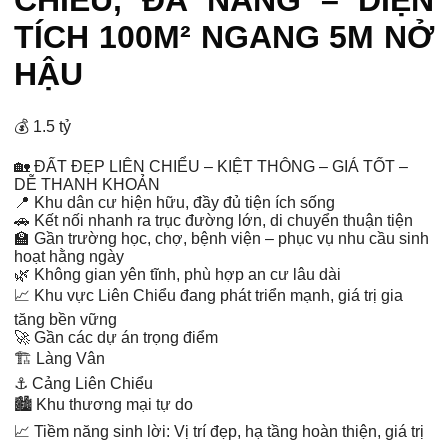
CHIỂU, ĐÀ NẴNG – DIỆN
TÍCH 100M² NGANG 5M NỞ
HẬU
💰 1.5 tỷ
🏡 ĐẤT ĐẸP LIÊN CHIỂU – KIỆT THÔNG – GIÁ TỐT –
DỄ THANH KHOẢN
📍 Khu dân cư hiện hữu, đầy đủ tiện ích sống
🚗 Kết nối nhanh ra trục đường lớn, di chuyển thuận tiện
🏫 Gần trường học, chợ, bệnh viện – phục vụ nhu cầu sinh
hoạt hằng ngày
🌿 Không gian yên tĩnh, phù hợp an cư lâu dài
📈 Khu vực Liên Chiểu đang phát triển mạnh, giá trị gia
tăng bền vững
🚀 Gần các dự án trọng điểm
🏗️ Làng Vân
⚓ Cảng Liên Chiểu
🏙️ Khu thương mại tự do
📈 Tiềm năng sinh lời: Vị trí đẹp, hạ tầng hoàn thiện, giá trị