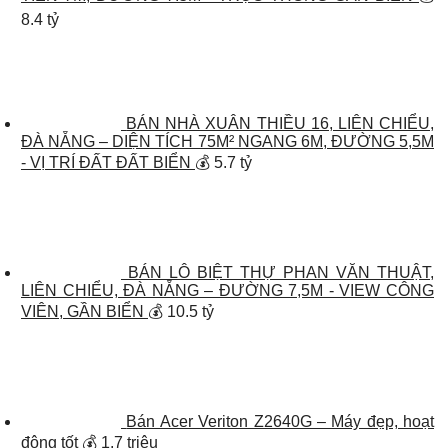
8.4 tỷ
BÁN NHÀ XUÂN THIỀU 16, LIÊN CHIỂU,
ĐÀ NẴNG – DIỆN TÍCH 75M² NGANG 6M, ĐƯỜNG 5,5M
- VỊ TRÍ ĐẤT ĐẤT BIỂN
💰 5.7 tỷ
BÁN LÔ BIỆT THỰ PHAN VĂN THUẬT,
LIÊN CHIỂU, ĐÀ NẴNG – ĐƯỜNG 7,5M - VIEW CÔNG
VIÊN, GẦN BIỂN
💰 10.5 tỷ
Bán Acer Veriton Z2640G – Máy đẹp, hoạt
động tốt
💰 1.7 triệu