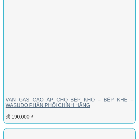
VAN GAS CAO ÁP CHO BẾP KHÒ – BẾP KHÈ –
WASUDO PHÂN PHỐI CHÍNH HÃNG
💰 190.000 ₫