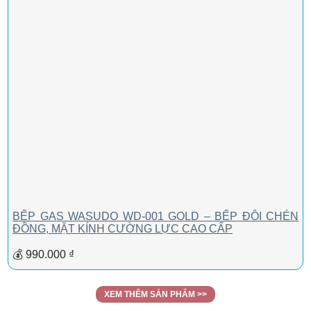
BẾP GAS WASUDO WD-001 GOLD – BẾP ĐÔI CHÉN
ĐỒNG, MẶT KÍNH CƯỜNG LỰC CAO CẤP
💰 990.000 ₫
XEM THÊM SẢN PHẨM >>