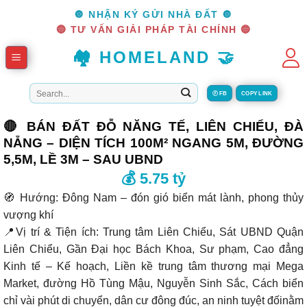
Skip
🔘 NHẬN KÝ GỬI NHÀ ĐẤT 🔘
to
🔵 TƯ VẤN GIẢI PHÁP TÀI CHÍNH 🔵
content
🏘️ HOMELAND 🤝
Tìm
Ⓕ FB
COPY LINK
kiếm:
🔴 BÁN ĐẤT ĐỖ NĂNG TẾ, LIÊN CHIỂU, ĐÀ
NẴNG – DIỆN TÍCH 100M² NGANG 5M, ĐƯỜNG
5,5M, LỀ 3M – SAU UBND
💰 5.75 tỷ
🧭 Hướng: Đông Nam – đón gió biển mát lành, phong thủy
vượng khí
📍Vị trí & Tiện ích: Trung tâm Liên Chiểu, Sát UBND Quận
Liên Chiểu, Gần Đại học Bách Khoa, Sư phạm, Cao đẳng
Kinh tế – Kế hoạch, Liền kề trung tâm thương mại Mega
Market, đường Hồ Tùng Mậu, Nguyễn Sinh Sắc, Cách biển
chỉ vài phút di chuyển, dân cư đông đúc, an ninh tuyệt đốinằm