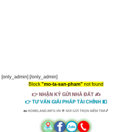
[only_admin] [/only_admin]
Block
"mo-ta-san-pham"
not found
👉 NHẬN KÝ GỬI NHÀ ĐẤT ✍️
👉 TƯ VẤN GIẢI PHÁP TÀI CHÍNH 💵
🏡 HOMELAND.INFO.VN 🌟 NƠI GỬI TRỌN NIỀM TIN❗💕