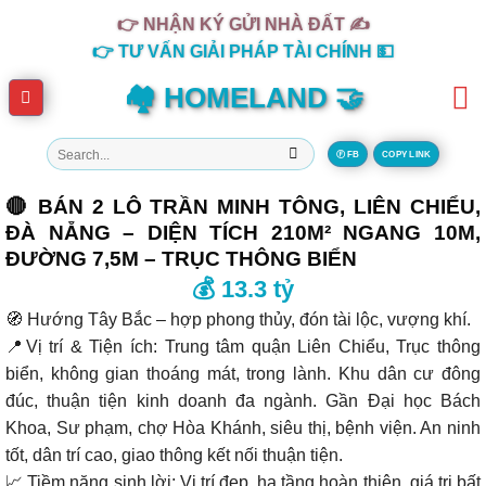
Skip
👉 NHẬN KÝ GỬI NHÀ ĐẤT ✍️
to
👉 TƯ VẤN GIẢI PHÁP TÀI CHÍNH 💵
content
🏘️ HOMELAND 🤝
Tìm
Ⓕ FB
COPY LINK
kiếm:
🔴 BÁN 2 LÔ TRẦN MINH TÔNG, LIÊN CHIỂU,
ĐÀ NẴNG – DIỆN TÍCH 210M² NGANG 10M,
ĐƯỜNG 7,5M – TRỤC THÔNG BIỂN
💰 13.3 tỷ
🧭 Hướng Tây Bắc – hợp phong thủy, đón tài lộc, vượng khí.
📍Vị trí & Tiện ích: Trung tâm quận Liên Chiểu, Trục thông
biển, không gian thoáng mát, trong lành. Khu dân cư đông
đúc, thuận tiện kinh doanh đa ngành. Gần Đại học Bách
Khoa, Sư phạm, chợ Hòa Khánh, siêu thị, bệnh viện. An ninh
tốt, dân trí cao, giao thông kết nối thuận tiện.
📈 Tiềm năng sinh lời: Vị trí đẹp, hạ tầng hoàn thiện, giá trị bất