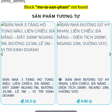
[/only_admin]
Block
"mo-ta-san-pham"
not found
SẢN PHẨM TƯƠNG TỰ
BÁN NHÀ 3 TẦNG HỒ TÙNG
🔴 BÁN NHÀ ĐƯỜNG SỬ HY
MẬU, LIÊN CHIỂU, ĐÀ NẴNG –
NHAN, LIÊN CHIỂU, ĐÀ NẴNG –
ĐẤT 100M² NGANG 5M, ĐƯỜNG
DIỆN TÍCH 200M², NGANG 10M,
10,5M, LỀ 5M – VỊ TRÍ KINH
VUÔNG VỨC
DOANH
💰 10.3 tỷ
💰 4.85 tỷ