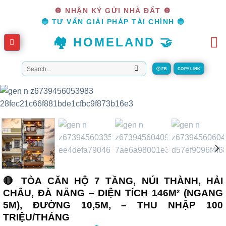
Skip
🔘 NHẬN KÝ GỬI NHÀ ĐẤT 🔘
to
🔵 TƯ VẤN GIẢI PHÁP TÀI CHÍNH 🔵
content
🏘️ HOMELAND 🤝
Tìm
Ⓕ FB
COPY LINK
kiếm:
🔴 TÒA CĂN HỘ 7 TẦNG, NÚI THÀNH, HẢI
CHÂU, ĐÀ NẴNG – DIỆN TÍCH 146M² (NGANG
5M), ĐƯỜNG 10,5M, – THU NHẬP 100
TRIỆU/THÁNG