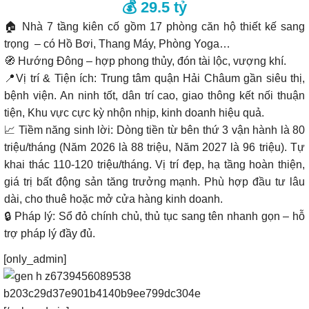
💰 29.5 tỷ
🏠 Nhà 7 tầng kiên cố gồm 17 phòng căn hộ thiết kế sang
trọng – có Hồ Bơi, Thang Máy, Phòng Yoga…
🧭 Hướng Đông – hợp phong thủy, đón tài lộc, vượng khí.
📍Vị trí & Tiện ích: Trung tâm quận Hải Châum gần siêu thị,
bệnh viện. An ninh tốt, dân trí cao, giao thông kết nối thuận
tiện, Khu vực cực kỳ nhộn nhịp, kinh doanh hiệu quả.
📈 Tiềm năng sinh lời: Dòng tiền từ bên thứ 3 vận hành là 80
triệu/tháng (Năm 2026 là 88 triệu, Năm 2027 là 96 triệu). Tự
khai thác 110-120 triệu/tháng. Vị trí đẹp, hạ tầng hoàn thiện,
giá trị bất động sản tăng trưởng mạnh. Phù hợp đầu tư lâu
dài, cho thuê hoặc mở cửa hàng kinh doanh.
🔒 Pháp lý: Sổ đỏ chính chủ, thủ tục sang tên nhanh gọn – hỗ
trợ pháp lý đầy đủ.
[only_admin]