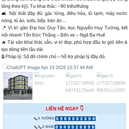
tăng theo kỳ), Tự khai thác: ~90 triệu/tháng
🛋 Nội thất đầy đủ: gác lửng, điều hòa, tủ lạnh, máy nước
nóng, tủ áo, sofa, bếp, bàn ăn…
📍 Vị trí: gần Đại học Duy Tân, trục Nguyễn Huy Tưởng, kết
nối nhanh Tôn Đức Thắng – Bến xe – Ngã Ba Huế
🔥 Tài sản khai thác sẵn, vị trí đẹp, phù hợp đầu tư giữ tiền &
tạo dòng tiền lâu dài
🔒 Pháp lý: Sổ đỏ chính chủ – hỗ trợ pháp lý đầy đủ.
LIÊN HỆ NGAY 👇
📞
0
9
8
8
0
0
2
0
0
4
A TƯỜNG:
📞📞
0
9
4
9
0
2
6
8
9
9
A NAM: