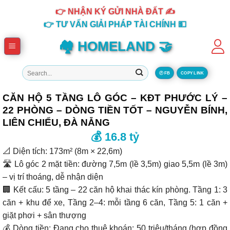
Skip
👉 NHẬN KÝ GỬI NHÀ ĐẤT ✍️
to
👉 TƯ VẤN GIẢI PHÁP TÀI CHÍNH 💵
content
🏘️ HOMELAND 🤝
Tìm
Ⓕ FB
COPY LINK
kiếm:
CĂN HỘ 5 TẦNG LÔ GÓC – KĐT PHƯỚC LÝ –
22 PHÒNG – DÒNG TIỀN TỐT – NGUYỄN BÍNH,
LIÊN CHIỂU, ĐÀ NẴNG
💰 16.8 tỷ
📐 Diện tích: 173m² (8m × 22,6m)
🛣 Lô góc 2 mặt tiền: đường 7,5m (lề 3,5m) giao 5,5m (lề 3m)
– vị trí thoáng, dễ nhận diện
🏢 Kết cấu: 5 tầng – 22 căn hộ khai thác kín phòng. Tầng 1: 3
căn + khu để xe, Tầng 2–4: mỗi tầng 6 căn, Tầng 5: 1 căn +
giặt phơi + sân thượng
💰 Dòng tiền: Đang cho thuê khoán: 50 triệu/tháng (hợp đồng