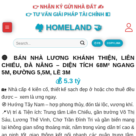
Skip
👉 NHẬN KÝ GỬI NHÀ ĐẤT ✍️
to
👉 TƯ VẤN GIẢI PHÁP TÀI CHÍNH 💵
content
🏘️ HOMELAND 🤝
Tìm
Ⓕ FB
COPY LINK
kiếm:
🔴 BÁN NHÀ LƯƠNG KHÁNH THIỆN, LIÊN
CHIỂU, ĐÀ NẴNG – DIỆN TÍCH 68M² NGANG
5M, ĐƯỜNG 5,5M, LỀ 3M
💰 5.3 tỷ
🏡 Nhà cấp 4 kiên cố, thiết kế sạch đẹp ở hoặc cho thuê đều
được – xem là ưng ngay.
🧭 Hướng Tây Nam – hợp phong thủy, đón tài lộc, vượng khí.
📍Vị trí & Tiện ích: Trung tâm Liên Chiểu, gần trường Võ Thị
Sáu, Lương Thế Vinh, Chợ Trần Đình Tri và gần biển mang
lại không gian sống thoáng mát, nằm trong vùng dân trí cao &
an ninh tốt, giao thông kết nối nhanh các quận trung tâm,