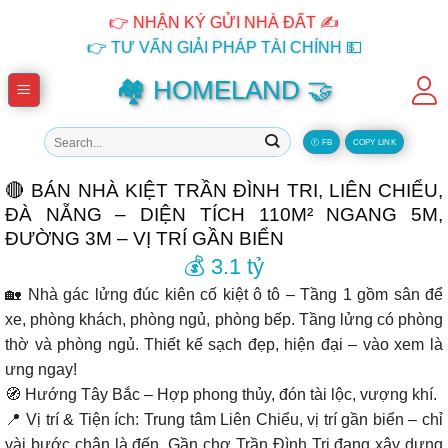
Skip
👉 NHẬN KÝ GỬI NHÀ ĐẤT ✍️
to
👉 TƯ VẤN GIẢI PHÁP TÀI CHÍNH 💵
content
🏘️ HOMELAND 🤝
Tìm
Ⓕ FB
COPY LINK
kiếm:
🔴 BÁN NHÀ KIỆT TRẦN ĐÌNH TRI, LIÊN CHIỂU,
ĐÀ NẴNG – DIỆN TÍCH 110M² NGANG 5M,
ĐƯỜNG 3M – VỊ TRÍ GẦN BIỂN
💰 3.1 tỷ
🏡
Nhà gác lửng đúc kiên cố kiệt ô tô
– Tầng 1 gồm sân để
xe, phòng khách, phòng ngủ, phòng bếp. Tầng lửng có phòng
thờ và phòng ngủ. Thiết kế sạch đẹp, hiện đại –
vào xem là
ưng ngay
!
🧭
Hướng Tây Bắc
– Hợp phong thủy, đón tài lộc, vượng khí.
📍
Vị trí & Tiện ích:
Trung tâm
Liên Chiểu
, vị trí gần biển – chỉ
vài bước chân là đến. Gần
chợ Trần Đình Tri
đang xây dựng