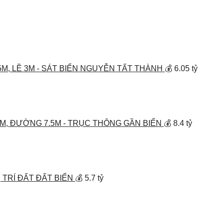
M, LỀ 3M - SÁT BIỂN NGUYỄN TẤT THÀNH
💰 6.05 tỷ
7M, ĐƯỜNG 7.5M - TRỤC THÔNG GẦN BIỂN
💰 8.4 tỷ
Í ĐẤT ĐẤT BIỂN
💰 5.7 tỷ