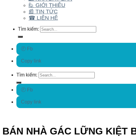
🙋 GIỚI THIỆU
📰 TIN TỨC
☎ LIÊN HỆ
Tìm kiếm:
Ⓕ Fb
Copy link
Tìm kiếm:
Ⓕ Fb
Copy link
BÁN NHÀ GÁC LỮNG KIỆT 