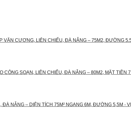
VĂN CƯƠNG, LIÊN CHIỂU, ĐÀ NẴNG – 75M2, ĐƯỜNG 5.5
CÔNG SOẠN, LIÊN CHIỂU, ĐÀ NẴNG – 80M2, MẶT TIỀN 
 ĐÀ NẴNG – DIỆN TÍCH 75M² NGANG 6M, ĐƯỜNG 5,5M - VỊ TR