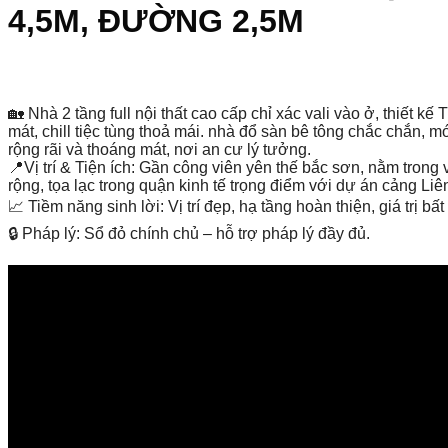
4,5M, ĐƯỜNG 2,5M
🏡 Nhà 2 tầng full nội thất cao cấp chỉ xác vali vào ở, thiế
mát, chill tiệc tùng thoả mái. nhà đổ sàn bê tông chắc chắn, 
rộng rãi và thoáng mát, nơi an cư lý tưởng.
📍Vị trí & Tiện ích: Gần công viên yên thế bắc sơn, nằm tron
rộng, tọa lạc trong quận kinh tế trọng điểm với dự án cảng Li
📈 Tiềm năng sinh lời: Vị trí đẹp, hạ tầng hoàn thiện, giá trị
🔒 Pháp lý: Sổ đỏ chính chủ – hỗ trợ pháp lý đầy đủ.