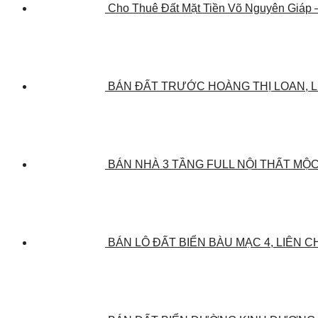
Cho Thuê Đất Mặt Tiền Võ Nguyên Giáp –
BÁN ĐẤT TRƯỚC HOÀNG THỊ LOAN, L
BÁN NHÀ 3 TẦNG FULL NỘI THẤT MỘC 
BÁN LÔ ĐẤT BIỂN BÀU MẠC 4, LIÊN C