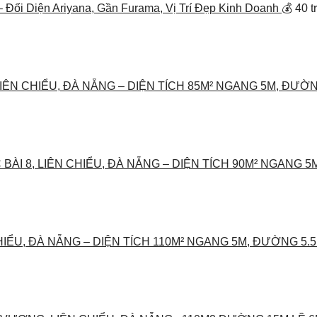
 Đối Diện Ariyana, Gần Furama, Vị Trí Đẹp Kinh Doanh
💰 40 t
IÊN CHIỂU, ĐÀ NẴNG – DIỆN TÍCH 85M² NGANG 5M, ĐƯỜN
BÀI 8, LIÊN CHIỂU, ĐÀ NẴNG – DIỆN TÍCH 90M² NGANG 5
HIỂU, ĐÀ NẴNG – DIỆN TÍCH 110M² NGANG 5M, ĐƯỜNG 5.