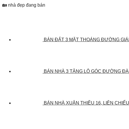
🏡 nhà đẹp đang bán
BÁN ĐẤT 3 MẶT THOÁNG ĐƯỜNG GIÁP 
BÁN NHÀ 3 TÂNG LÔ GÓC ĐƯỜNG ĐÀO 
BÁN NHÀ XUÂN THIỀU 16, LIÊN CHIỂU,