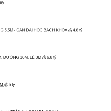
riệu
G 5,5M - GẦN ĐẠI HỌC BÁCH KHOA
💰 4.8 tỷ
M, ĐƯỜNG 10M, LỀ 3M
💰 6.8 tỷ
5M
💰 5 tỷ