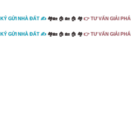
KÝ GỬI NHÀ ĐẤT ✍️
🏘️🏡 🏠 🏡 🏠 🏘️
👉 TƯ VẤN GIẢI PHÁ
KÝ GỬI NHÀ ĐẤT ✍️
🏘️🏡 🏠 🏡 🏠 🏘️
👉 TƯ VẤN GIẢI PHÁ