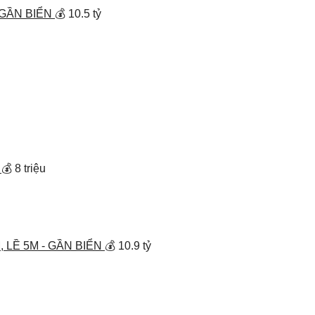
ẦN BIỂN
💰 10.5 tỷ
💰 8 triệu
Ề 5M - GẦN BIỂN
💰 10.9 tỷ