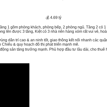
💰 4.69 tỷ
t kế Tầng 1 gồm phòng khách, phòng bếp, 2 phòng ngủ. Tầng 2 c
móng lên được 3 tầng, Kiệt có 3 nhà nên hàng xóm rất vui vẻ, hoà
g vùng dân trí cao & an ninh tốt, giao thông kết nối nhanh các q
ên Chiểu & quy hoạch đô thị phát triển mạnh mẽ.
 bất động sản tăng trưởng mạnh. Phù hợp đầu tư lâu dài, cho thuê