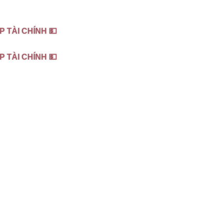
P TÀI CHÍNH 💵
P TÀI CHÍNH 💵