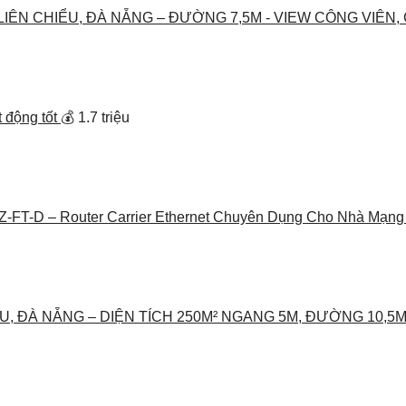
 LIÊN CHIỂU, ĐÀ NẴNG – ĐƯỜNG 7,5M - VIEW CÔNG VIÊN, G
 động tốt
💰 1.7 triệu
Z-FT-D – Router Carrier Ethernet Chuyên Dụng Cho Nhà Mạng
U, ĐÀ NẴNG – DIỆN TÍCH 250M² NGANG 5M, ĐƯỜNG 10,5M, L