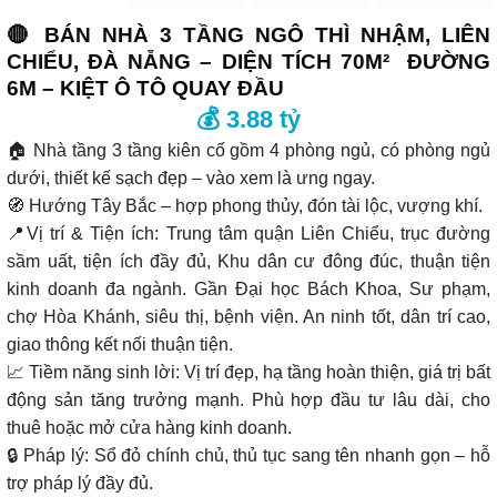
🔴 BÁN NHÀ 3 TẦNG NGÔ THÌ NHẬM, LIÊN
CHIỂU, ĐÀ NẴNG – DIỆN TÍCH 70M² ĐƯỜNG
6M – KIỆT Ô TÔ QUAY ĐẦU
💰 3.88 tỷ
🏠 Nhà tầng 3 tầng kiên cố gồm 4 phòng ngủ, có phòng ngủ
dưới, thiết kế sạch đẹp – vào xem là ưng ngay.
🧭 Hướng Tây Bắc – hợp phong thủy, đón tài lộc, vượng khí.
📍Vị trí & Tiện ích: Trung tâm quận Liên Chiểu, trục đường
sầm uất, tiện ích đầy đủ, Khu dân cư đông đúc, thuận tiện
kinh doanh đa ngành. Gần Đại học Bách Khoa, Sư phạm,
chợ Hòa Khánh, siêu thị, bệnh viện. An ninh tốt, dân trí cao,
giao thông kết nối thuận tiện.
📈 Tiềm năng sinh lời: Vị trí đẹp, hạ tầng hoàn thiện, giá trị bất
động sản tăng trưởng mạnh. Phù hợp đầu tư lâu dài, cho
thuê hoặc mở cửa hàng kinh doanh.
🔒 Pháp lý: Sổ đỏ chính chủ, thủ tục sang tên nhanh gọn – hỗ
trợ pháp lý đầy đủ.