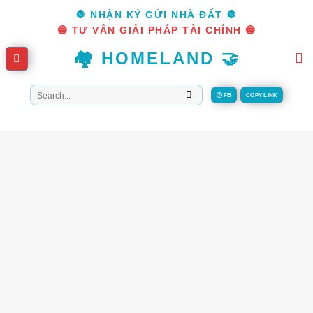
Skip
🔘 NHẬN KÝ GỬI NHÀ ĐẤT 🔘
to
🔵 TƯ VẤN GIẢI PHÁP TÀI CHÍNH 🔵
content
🏘️ HOMELAND 🤝
Tìm
Ⓕ FB
COPY LINK
kiếm: