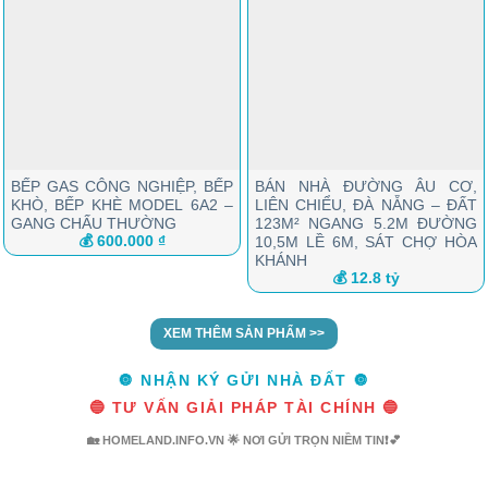
BẾP GAS CÔNG NGHIỆP, BẾP
BÁN NHÀ ĐƯỜNG ÂU CƠ,
KHÒ, BẾP KHÈ MODEL 6A2 –
LIÊN CHIỂU, ĐÀ NẴNG – ĐẤT
GANG CHẤU THƯỜNG
123M² NGANG 5.2M ĐƯỜNG
💰 600.000 ₫
10,5M LỀ 6M, SÁT CHỢ HÒA
KHÁNH
💰 12.8 tỷ
XEM THÊM SẢN PHẨM >>
🔘 NHẬN KÝ GỬI NHÀ ĐẤT 🔘
🔵 TƯ VẤN GIẢI PHÁP TÀI CHÍNH 🔵
🏡 HOMELAND.INFO.VN 🌟 NƠI GỬI TRỌN NIỀM TIN❗💕