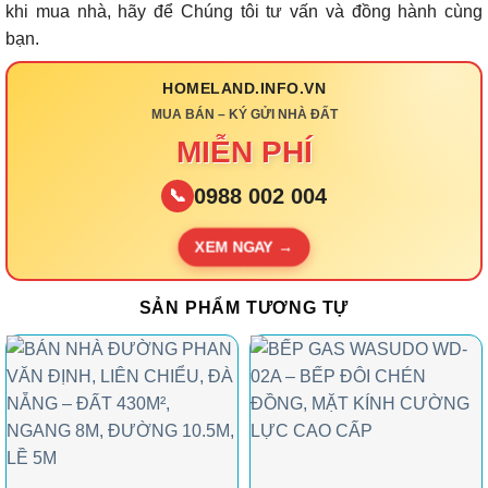
khi mua nhà, hãy để Chúng tôi tư vấn và đồng hành cùng
bạn.
HOMELAND.INFO.VN
MUA BÁN – KÝ GỬI NHÀ ĐẤT
MIỄN PHÍ
0988 002 004
📞
XEM NGAY →
SẢN PHẨM TƯƠNG TỰ