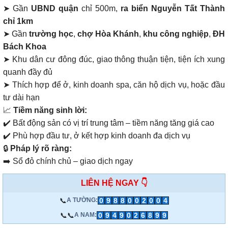
➤ Gần
UBND quận
chỉ 500m,
ra biển Nguyễn Tất Thành
chỉ 1km
➤ Gần
trường học
,
chợ Hòa Khánh
,
khu công nghiệp
,
ĐH
Bách Khoa
➤ Khu dân cư đông đúc, giao thông thuận tiện, tiện ích xung
quanh đầy đủ
➤ Thích hợp để ở, kinh doanh spa, căn hộ dịch vụ, hoặc đầu
tư dài hạn
📈
Tiềm năng sinh lời:
✔️ Bất động sản có vị trí trung tâm – tiềm năng tăng giá cao
✔️ Phù hợp đầu tư, ở kết hợp kinh doanh đa dịch vụ
🔒
Pháp lý rõ ràng:
➡️ Sổ đỏ chính chủ – giao dịch ngay
LIÊN HỆ NGAY 👇
📞
0
9
8
8
0
0
2
0
0
4
A TƯỜNG:
📞📞
0
9
4
9
0
2
6
8
9
9
A NAM: