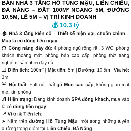
BÁN NHÀ 3 TẦNG HỒ TÙNG MẬU, LIÊN CHIỂU,
ĐÀ NẴNG – ĐẤT 100M² NGANG 5M, ĐƯỜNG
10,5M, LỀ 5M – VỊ TRÍ KINH DOANH
💰 10.3 tỷ
🏠
Nhà 3 tầng kiên cố – Thiết kế hiện đại, chuẩn chỉnh –
Mua là có dòng tiền ngay
💥
Công năng đầy đủ:
4 phòng ngủ rộng rãi, 3 WC, phòng
khách thoáng mát, phòng bếp cao cấp, phòng thờ trang
nghiêm, sân phơi đầy đủ
📐
Diện tích:
100m² |
Mặt tiền:
5m |
Đường:
10.5m |
Vỉa hè:
3m
🌟
Nội thất:
Full nội thất
gỗ Mun cao cấp
, không gian mát
mẻ, kín phòng
🏬
Hiện trạng:
Đang kinh doanh
SPA đông khách
, mua vào
là có
dòng tiền ngay
📍
Vị trí & Tiện ích:
➤ Nằm trên
đường Hồ Tùng Mậu
, một trong những tuyến
đường trọng điểm tại
Liên Chiểu, Đà Nẵng