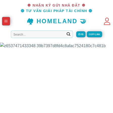
Skip
🔘 NHẬN KÝ GỬI NHÀ ĐẤT 🔘
to
🔵 TƯ VẤN GIẢI PHÁP TÀI CHÍNH 🔵
content
🏘️ HOMELAND 🤝
Tìm
Ⓕ FB
COPY LINK
kiếm: