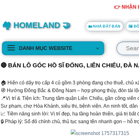
Skip
👉 NHẬN 
to
content
🏘️ HOMELAND 🤝
🏡 NHÀ ĐẤT BÁN
🖼️ 
Tìm
DANH MỤC WEBSITE
kiếm:
🔴 BÁN LÔ GÓC HỒ SĨ ĐỐNG, LIÊN CHIỂU, 
🏠 Hiện có dãy trọ cấp 4 củ gồm 3 phòng đang cho thuê, chủ xa
🧭 Hướng Đông Bắc & Đông Nam – hợp phong thủy, đón tài lộc
📍Vị trí & Tiện ích: Trung tâm quận Liên Chiểu, gần công viê
Sư phạm, chợ Hòa Khánh, siêu thị, bệnh viện. An ninh tốt, dân tr
📈 Tiềm năng sinh lời: Vị trí đẹp, hạ tầng hoàn thiện, giá trị
🔒 Pháp lý: Sổ đỏ chính chủ, thủ tục sang tên nhanh gọn – hỗ tr