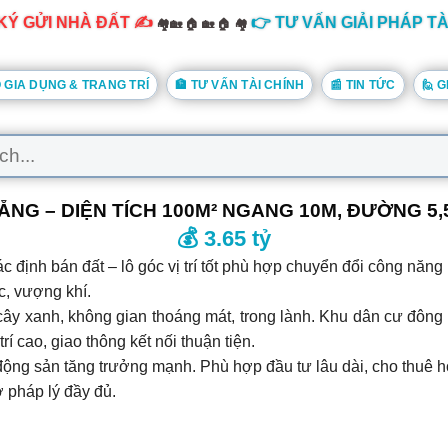
KÝ GỬI NHÀ ĐẤT ✍️
👉 TƯ VẤN GIẢI PHÁP TÀ
🏘️🏡 🏠 🏡 🏠 🏘️
ĐỒ GIA DỤNG & TRANG TRÍ
🏦 TƯ VẤN TÀI CHÍNH
📰 TIN TỨC
🙋 G
ĐÀ NẴNG – DIỆN TÍCH 100M² NGANG 10M, ĐƯỜNG 
💰 3.65 tỷ
́c định bán đất – lô góc vị trí tốt phù hợp chuyển đổi công
, vượng khí.
n cây xanh, không gian thoáng mát, trong lành. Khu dân cư đôn
í cao, giao thông kết nối thuận tiện.
 bất động sản tăng trưởng mạnh. Phù hợp đầu tư lâu dài, cho thu
ợ pháp lý đầy đủ.