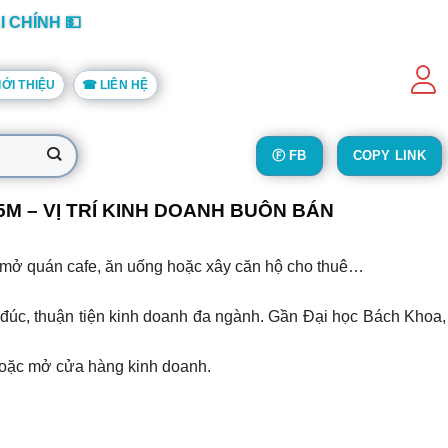
I CHÍNH 💵
IỚI THIỆU
☎ LIÊN HỆ
Ⓕ FB
COPY LINK
5,5M – VỊ TRÍ KINH DOANH BUÔN BÁN
 năng mở quán cafe, ăn uống hoặc xây căn hộ cho thuê…
g đúc, thuận tiện kinh doanh đa ngành. Gần Đại học Bách Khoa,
ê hoặc mở cửa hàng kinh doanh.