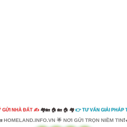
 GỬI NHÀ ĐẤT ✍️
🏘️🏡 🏠 🏡 🏠 🏘️
👉 TƯ VẤN GIẢI PHÁP T
 HOMELAND.INFO.VN 🌟 NƠI GỬI TRỌN NIỀM TIN❗