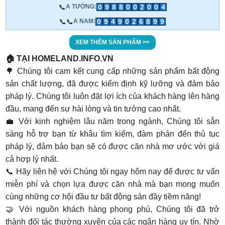
📞
0
9
8
8
0
0
2
0
0
4
A TƯỜNG:
📞📞
0
9
4
9
0
2
6
8
9
9
A NAM:
XEM THÊM SẢN PHẨM >>
🏠 TẠI HOMELAND.INFO.VN
🌳 Chúng tôi cam kết cung cấp những sản phẩm bất động
sản chất lượng, đã được kiểm định kỹ lưỡng và đảm bảo
pháp lý. Chúng tôi luôn đặt lợi ích của khách hàng lên hàng
đầu, mang đến sự hài lòng và tin tưởng cao nhất.
💼 Với kinh nghiệm lâu năm trong ngành, Chúng tôi sẵn
sàng hỗ trợ bạn từ khâu tìm kiếm, đàm phán đến thủ tục
pháp lý, đảm bảo bạn sẽ có được căn nhà mơ ước với giá
cả hợp lý nhất.
📞 Hãy liên hệ với Chúng tôi ngay hôm nay để được tư vấn
miễn phí và chọn lựa được căn nhà mà bạn mong muốn
cùng những cơ hội đầu tư bất động sản đầy tiềm năng!
🤝 Với nguồn khách hàng phong phú, Chúng tôi đã trở
thành đối tác thường xuyên của các ngân hàng uy tín. Nhờ