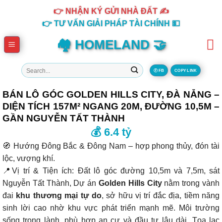
Skip
👉 NHẬN KÝ GỬI NHÀ ĐẤT ✍️
to
👉 TƯ VẤN GIẢI PHÁP TÀI CHÍNH 💵
content
🏘️ HOMELAND 🤝
Tìm
Ⓕ FB
COPY LINK
kiếm:
BÁN LÔ GÓC GOLDEN HILLS CITY, ĐÀ NẴNG –
DIỆN TÍCH 157M² NGANG 20M, ĐƯỜNG 10,5M –
GẦN NGUYỄN TẤT THÀNH
💰 6.4 tỷ
🧭 Hướng Đông Bắc & Đông Nam – hợp phong thủy, đón tài
lộc, vượng khí.
📍Vị trí & Tiện ích: Đất lô góc đường 10,5m và 7,5m, sát
Nguyễn Tất Thành, Dự án
Golden Hills City
nằm trong vành
đai
khu thương mại tự do
, sở hữu vị trí đắc địa, tiềm năng
sinh lời cao nhờ khu vực phát triển mạnh mẽ. Môi trường
sống trong lành, phù hợp an cư và đầu tư lâu dài. Tọa lạc