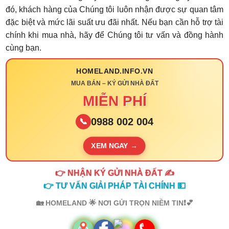
đó, khách hàng của Chúng tôi luôn nhận được sự quan tâm
đặc biệt và mức lãi suất ưu đãi nhất. Nếu bạn cần hỗ trợ tài
chính khi mua nhà, hãy để Chúng tôi tư vấn và đồng hành
cùng bạn.
HOMELAND.INFO.VN
MUA BÁN – KÝ GỬI NHÀ ĐẤT
MIỄN PHÍ
0988 002 004
📞
XEM NGAY →
👉 NHẬN KÝ GỬI NHÀ ĐẤT ✍️
👉 TƯ VẤN GIẢI PHÁP TÀI CHÍNH 💵
🏡 HOMELAND 🌟 NƠI GỬI TRỌN NIỀM TIN❗💕