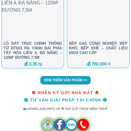
LÔ ĐẤT TRỤC CHÍNH THÔNG
BẾP GAS CÔNG NGHIỆP, BẾP
TỪ ĐT601 RA VÀNH ĐAI PHÍA
KHÒ, BẾP KHÈ – CHẤT LIỆU
TÂY HÒA LIÊN 4, ĐÀ NẴNG –
INOX CAO CẤP
120M² ĐƯỜNG 7,5M
💰 3.35 tỷ
💰 780.000 ₫
XEM THÊM SẢN PHẨM >>
🔘 NHẬN KÝ GỬI NHÀ ĐẤT 🔘
🔵 TƯ VẤN GIẢI PHÁP TÀI CHÍNH 🔵
🏡 HOMELAND.INFO.VN 🌟 NƠI GỬI TRỌN NIỀM TIN❗💕