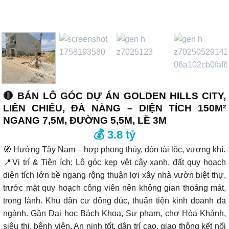
🔴 BÁN LÔ GÓC DỰ ÁN GOLDEN HILLS CITY,
LIÊN CHIỂU, ĐÀ NẴNG – DIỆN TÍCH 150M²
NGANG 7,5M, ĐƯỜNG 5,5M, LỀ 3M
💰 3.8 tỷ
🧭 Hướng Tây Nam – hợp phong thủy, đón tài lộc, vượng khí.
📍Vị trí & Tiện ích: Lô góc kẹp vệt cây xanh, đất quy hoạch
diện tích lớn bề ngang rộng thuận lợi xây nhà vườn biệt thự,
trước mặt quy hoạch công viên nên không gian thoáng mát,
trong lành. Khu dân cư đông đúc, thuận tiện kinh doanh đa
ngành. Gần Đại học Bách Khoa, Sư phạm, chợ Hòa Khánh,
siêu thị, bệnh viện. An ninh tốt, dân trí cao, giao thông kết nối