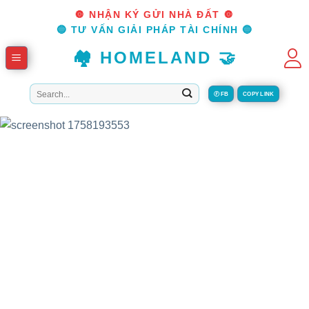
Skip
🔘 NHẬN KÝ GỬI NHÀ ĐẤT 🔘
to
🔵 TƯ VẤN GIẢI PHÁP TÀI CHÍNH 🔵
content
🏘️ HOMELAND 🤝
Tìm
Ⓕ FB
COPY LINK
kiếm: