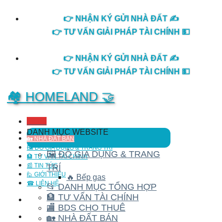
Skip
👉 NHẬN KÝ GỬI NHÀ ĐẤT ✍️
to
content
👉 TƯ VẤN GIẢI PHÁP TÀI CHÍNH 💵
👉 NHẬN KÝ GỬI NHÀ ĐẤT ✍️
👉 TƯ VẤN GIẢI PHÁP TÀI CHÍNH 💵
🏘️ HOMELAND 🤝
Menu
DANH MỤC WEBSITE
🏡 NHÀ ĐẤT BÁN
🖼️ ĐỒ GIA DỤNG & TRANG TRÍ
🖼️ ĐỒ GIA DỤNG & TRANG
🏦 TƯ VẤN TÀI CHÍNH
📰 TIN TỨC
TRÍ
🙋 GIỚI THIỆU
🔥 Bếp gas
☎ LIÊN HỆ
📂 DANH MỤC TỔNG HỢP
🏦 TƯ VẤN TÀI CHÍNH
🏬 BDS CHO THUÊ
🏡 NHÀ ĐẤT BÁN