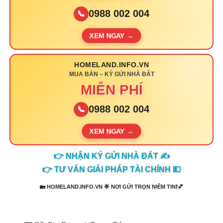
0988 002 004
📞
XEM NGAY →
HOMELAND.INFO.VN
MUA BÁN – KÝ GỬI NHÀ ĐẤT
MIỄN PHÍ
0988 002 004
📞
XEM NGAY →
👉 NHẬN KÝ GỬI NHÀ ĐẤT ✍️
👉 TƯ VẤN GIẢI PHÁP TÀI CHÍNH 💵
🏡 HOMELAND.INFO.VN 🌟 NƠI GỬI TRỌN NIỀM TIN❗💕