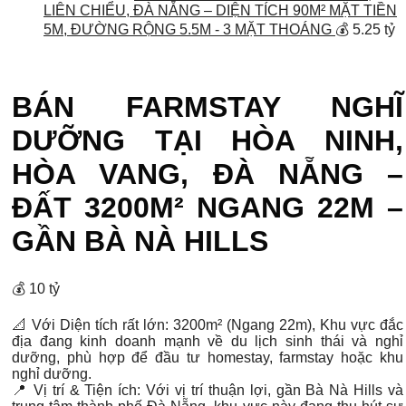
LIÊN CHIỂU, ĐÀ NẴNG – DIỆN TÍCH 90M² MẶT TIỀN
5M, ĐƯỜNG RỘNG 5.5M - 3 MẶT THOÁNG
💰 5.25 tỷ
BÁN FARMSTAY NGHĨ
DƯỠNG TẠI HÒA NINH,
HÒA VANG, ĐÀ NẴNG –
ĐẤT 3200M² NGANG 22M –
GẦN BÀ NÀ HILLS
💰 10 tỷ
📐 Với Diện tích rất lớn: 3200m² (Ngang 22m), Khu vực đắc
địa đang kinh doanh mạnh về du lịch sinh thái và nghỉ
dưỡng, phù hợp để đầu tư homestay, farmstay hoặc khu
nghỉ dưỡng.
📍 Vị trí & Tiện ích: Với vị trí thuận lợi, gần Bà Nà Hills và