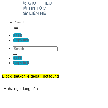
🙋 GIỚI THIỆU
📰 TIN TỨC
☎ LIÊN HỆ
Tìm
kiếm:
Ⓕ Fb
Copy link
Tìm
kiếm:
Ⓕ Fb
Copy link
Block
"tieu-chi-sidebar"
not found
🏡 nhà đẹp đang bán