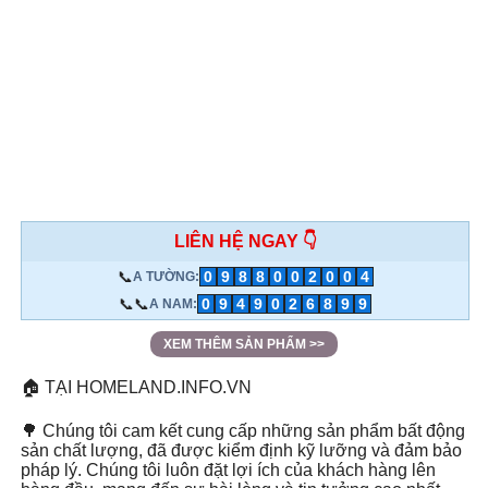
LIÊN HỆ NGAY 👇
📞
0
9
8
8
0
0
2
0
0
4
A TƯỜNG:
📞📞
0
9
4
9
0
2
6
8
9
9
A NAM:
XEM THÊM SẢN PHẨM >>
🏠 TẠI HOMELAND.INFO.VN
🌳 Chúng tôi cam kết cung cấp những sản phẩm bất động
sản chất lượng, đã được kiểm định kỹ lưỡng và đảm bảo
pháp lý. Chúng tôi luôn đặt lợi ích của khách hàng lên