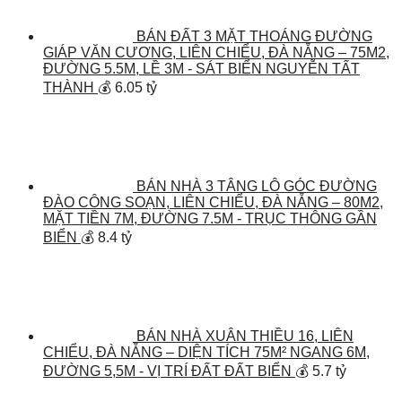
BÁN ĐẤT 3 MẶT THOÁNG ĐƯỜNG
GIÁP VĂN CƯƠNG, LIÊN CHIỂU, ĐÀ NẴNG – 75M2,
ĐƯỜNG 5.5M, LỀ 3M - SÁT BIỂN NGUYỄN TẤT
THÀNH
💰 6.05 tỷ
BÁN NHÀ 3 TÂNG LÔ GÓC ĐƯỜNG
ĐÀO CÔNG SOẠN, LIÊN CHIỂU, ĐÀ NẴNG – 80M2,
MẶT TIỀN 7M, ĐƯỜNG 7.5M - TRỤC THÔNG GẦN
BIỂN
💰 8.4 tỷ
BÁN NHÀ XUÂN THIỀU 16, LIÊN
CHIỂU, ĐÀ NẴNG – DIỆN TÍCH 75M² NGANG 6M,
ĐƯỜNG 5,5M - VỊ TRÍ ĐẤT ĐẤT BIỂN
💰 5.7 tỷ