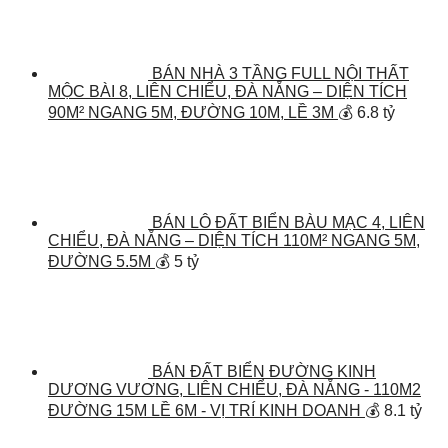
BÁN NHÀ 3 TẦNG FULL NỘI THẤT
MỘC BÀI 8, LIÊN CHIỂU, ĐÀ NẴNG – DIỆN TÍCH
90M² NGANG 5M, ĐƯỜNG 10M, LỀ 3M
💰 6.8 tỷ
BÁN LÔ ĐẤT BIỂN BÀU MẠC 4, LIÊN
CHIỂU, ĐÀ NẴNG – DIỆN TÍCH 110M² NGANG 5M,
ĐƯỜNG 5.5M
💰 5 tỷ
BÁN ĐẤT BIỂN ĐƯỜNG KINH
DƯƠNG VƯƠNG, LIÊN CHIỂU, ĐÀ NẴNG - 110M2
ĐƯỜNG 15M LỀ 6M - VỊ TRÍ KINH DOANH
💰 8.1 tỷ