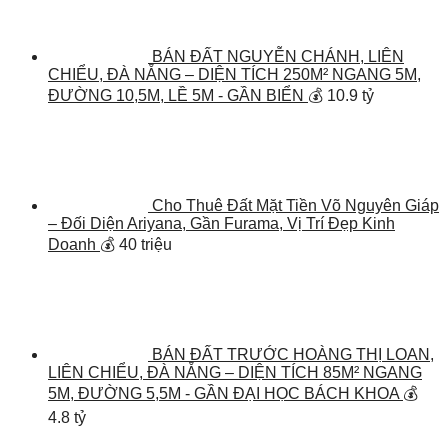
BÁN ĐẤT NGUYỄN CHÁNH, LIÊN
CHIỂU, ĐÀ NẴNG – DIỆN TÍCH 250M² NGANG 5M,
ĐƯỜNG 10,5M, LỀ 5M - GẦN BIỂN
💰 10.9 tỷ
Cho Thuê Đất Mặt Tiền Võ Nguyên Giáp
– Đối Diện Ariyana, Gần Furama, Vị Trí Đẹp Kinh
Doanh
💰 40 triệu
BÁN ĐẤT TRƯỚC HOÀNG THỊ LOAN,
LIÊN CHIỂU, ĐÀ NẴNG – DIỆN TÍCH 85M² NGANG
5M, ĐƯỜNG 5,5M - GẦN ĐẠI HỌC BÁCH KHOA
💰
4.8 tỷ