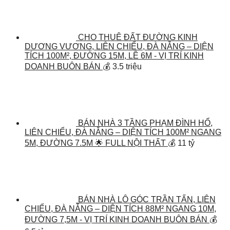
CHO THUÊ ĐẤT ĐƯỜNG KINH
DƯƠNG VƯƠNG, LIÊN CHIỂU, ĐÀ NẴNG – DIỆN
TÍCH 100M², ĐƯỜNG 15M, LỀ 6M - VỊ TRÍ KINH
DOANH BUÔN BÁN
💰 3.5 triệu
BÁN NHÀ 3 TẦNG PHẠM ĐÌNH HỔ,
LIÊN CHIỂU, ĐÀ NẴNG – DIỆN TÍCH 100M² NGANG
5M, ĐƯỜNG 7.5M 🌟 FULL NỘI THẤT
💰 11 tỷ
BÁN NHÀ LÔ GÓC TRẦN TẤN, LIÊN
CHIỂU, ĐÀ NẴNG – DIỆN TÍCH 88M² NGANG 10M,
ĐƯỜNG 7,5M - VỊ TRÍ KINH DOANH BUÔN BÁN
💰