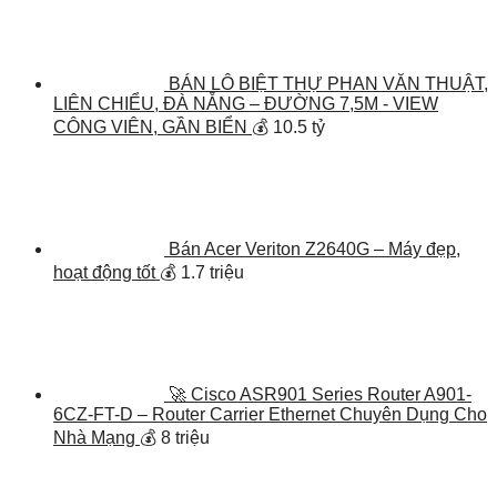
BÁN LÔ BIỆT THỰ PHAN VĂN THUẬT,
LIÊN CHIỂU, ĐÀ NẴNG – ĐƯỜNG 7,5M - VIEW
CÔNG VIÊN, GẦN BIỂN
💰 10.5 tỷ
Bán Acer Veriton Z2640G – Máy đẹp,
hoạt động tốt
💰 1.7 triệu
🚀 Cisco ASR901 Series Router A901-
6CZ-FT-D – Router Carrier Ethernet Chuyên Dụng Cho
Nhà Mạng
💰 8 triệu