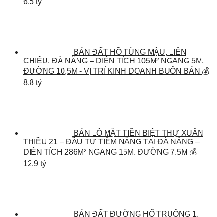
6.5 tỷ
BÁN ĐẤT HỒ TÙNG MẬU, LIÊN
CHIỂU, ĐÀ NẴNG – DIỆN TÍCH 105M² NGANG 5M,
ĐƯỜNG 10,5M - VỊ TRÍ KINH DOANH BUÔN BÁN
💰
8.8 tỷ
BÁN LÔ MẶT TIỀN BIỆT THỰ XUÂN
THIỀU 21 – ĐẦU TƯ TIỀM NĂNG TẠI ĐÀ NẴNG –
DIỆN TÍCH 286M² NGANG 15M, ĐƯỜNG 7.5M
💰
12.9 tỷ
BÁN ĐẤT ĐƯỜNG HỐ TRUÔNG 1,