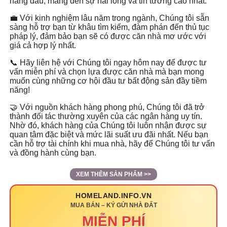
hàng đầu, mang đến sự hài lòng và tin tưởng cao nhất.
💼 Với kinh nghiệm lâu năm trong ngành, Chúng tôi sẵn
sàng hỗ trợ bạn từ khâu tìm kiếm, đàm phán đến thủ tục
pháp lý, đảm bảo bạn sẽ có được căn nhà mơ ước với
giá cả hợp lý nhất.
📞 Hãy liên hệ với Chúng tôi ngay hôm nay để được tư
vấn miễn phí và chọn lựa được căn nhà mà bạn mong
muốn cùng những cơ hội đầu tư bất động sản đầy tiềm
năng!
🤝 Với nguồn khách hàng phong phú, Chúng tôi đã trở
thành đối tác thường xuyên của các ngân hàng uy tín.
Nhờ đó, khách hàng của Chúng tôi luôn nhận được sự
quan tâm đặc biệt và mức lãi suất ưu đãi nhất. Nếu bạn
cần hỗ trợ tài chính khi mua nhà, hãy để Chúng tôi tư vấn
và đồng hành cùng bạn.
XEM THÊM SẢN PHẨM >>
HOMELAND.INFO.VN
MUA BÁN – KÝ GỬI NHÀ ĐẤT
MIỄN PHÍ