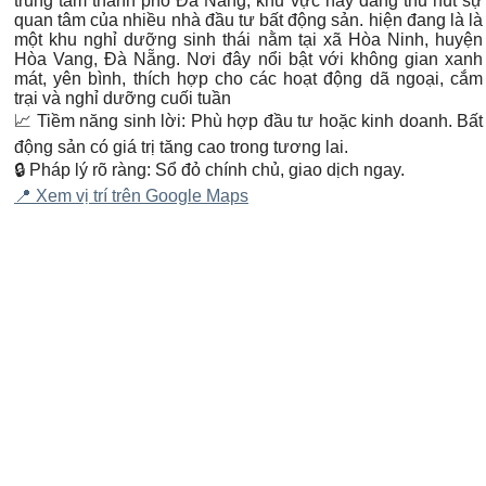
trung tâm thành phố Đà Nẵng, khu vực này đang thu hút sự
quan tâm của nhiều nhà đầu tư bất động sản. hiện đang là là
một khu nghỉ dưỡng sinh thái nằm tại xã Hòa Ninh, huyện
Hòa Vang, Đà Nẵng. Nơi đây nổi bật với không gian xanh
mát, yên bình, thích hợp cho các hoạt động dã ngoại, cắm
trại và nghỉ dưỡng cuối tuần
📈 Tiềm năng sinh lời: Phù hợp đầu tư hoặc kinh doanh. Bất
động sản có giá trị tăng cao trong tương lai.
🔒 Pháp lý rõ ràng: Sổ đỏ chính chủ, giao dịch ngay.
📍 Xem vị trí trên Google Maps