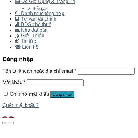
🖼️ Đồ Gia Dụng & Trang Trí
🔥 Bếp gas
📂 Danh mục tổng hợp
🏦 Tư vấn tài chính
🏬 BDS cho thuê
🏡 Nhà đất bán
🙋 Giới Thiệu
📰 Tin tức
☎ Liên hệ
Đăng nhập
Tên tài khoản hoặc địa chỉ email
*
Mật khẩu
*
Ghi nhớ mật khẩu
Đăng nhập
Quên mật khẩu?