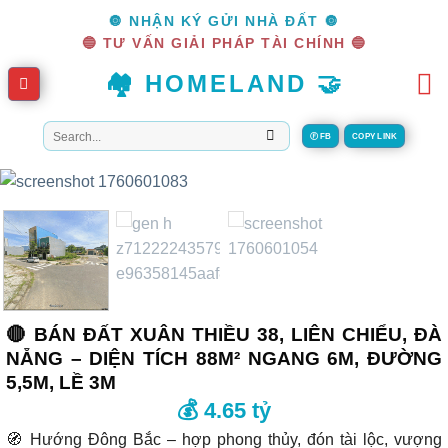
Skip
🔘 NHẬN KÝ GỬI NHÀ ĐẤT 🔘
to
🔵 TƯ VẤN GIẢI PHÁP TÀI CHÍNH 🔵
content
🏘️ HOMELAND 🤝
Tìm
Ⓕ FB
COPY LINK
kiếm:
🔴 BÁN ĐẤT XUÂN THIỀU 38, LIÊN CHIỂU, ĐÀ
NẴNG – DIỆN TÍCH 88M² NGANG 6M, ĐƯỜNG
5,5M, LỀ 3M
💰 4.65 tỷ
🧭 Hướng Đông Bắc – hợp phong thủy, đón tài lộc, vượng