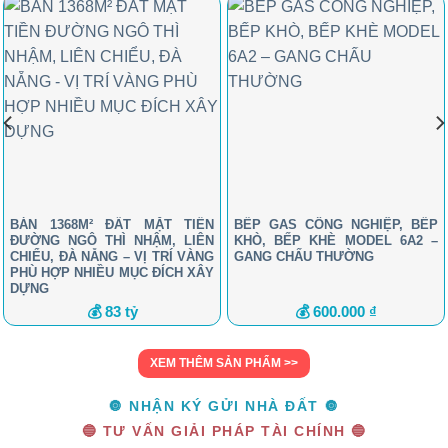
BÁN 1368M² ĐẤT MẶT TIỀN
BẾP GAS CÔNG NGHIỆP, BẾP
ĐƯỜNG NGÔ THÌ NHẬM, LIÊN
KHÒ, BẾP KHÈ MODEL 6A2 –
CHIỂU, ĐÀ NẴNG – VỊ TRÍ VÀNG
GANG CHẤU THƯỜNG
PHÙ HỢP NHIỀU MỤC ĐÍCH XÂY
DỰNG
💰 83 tỷ
💰 600.000 ₫
XEM THÊM SẢN PHẨM >>
🔘 NHẬN KÝ GỬI NHÀ ĐẤT 🔘
🔵 TƯ VẤN GIẢI PHÁP TÀI CHÍNH 🔵