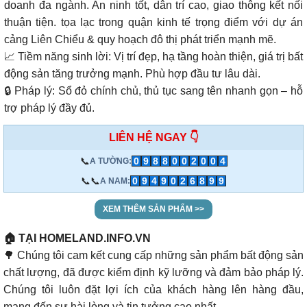
doanh đa ngành. An ninh tốt, dân trí cao, giao thông kết nối
thuận tiện. tọa lạc trong quận kinh tế trọng điểm với dự án
cảng Liên Chiểu & quy hoạch đô thị phát triển mạnh mẽ.
📈 Tiềm năng sinh lời: Vị trí đẹp, hạ tầng hoàn thiện, giá trị bất
động sản tăng trưởng mạnh. Phù hợp đầu tư lâu dài.
🔒 Pháp lý: Sổ đỏ chính chủ, thủ tục sang tên nhanh gọn – hỗ
trợ pháp lý đầy đủ.
LIÊN HỆ NGAY 👇
📞
0
9
8
8
0
0
2
0
0
4
A TƯỜNG:
📞📞
0
9
4
9
0
2
6
8
9
9
A NAM:
XEM THÊM SẢN PHẨM >>
🏠 TẠI HOMELAND.INFO.VN
🌳 Chúng tôi cam kết cung cấp những sản phẩm bất động sản
chất lượng, đã được kiểm định kỹ lưỡng và đảm bảo pháp lý.
Chúng tôi luôn đặt lợi ích của khách hàng lên hàng đầu,
mang đến sự hài lòng và tin tưởng cao nhất.