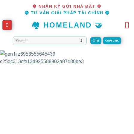
Skip
🔘 NHẬN KÝ GỬI NHÀ ĐẤT 🔘
to
🔵 TƯ VẤN GIẢI PHÁP TÀI CHÍNH 🔵
content
🏘️ HOMELAND 🤝
Tìm
Ⓕ FB
COPY LINK
kiếm: