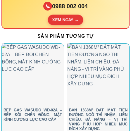
0988 002 004
📞
XEM NGAY →
SẢN PHẨM TƯƠNG TỰ
BẾP GAS WASUDO WD-02A –
BÁN 1368M² ĐẤT MẶT TIỀN
BẾP ĐÔI CHÉN ĐỒNG, MẶT
ĐƯỜNG NGÔ THÌ NHẬM, LIÊN
KÍNH CƯỜNG LỰC CAO CẤP
CHIỂU, ĐÀ NẴNG – VỊ TRÍ
VÀNG PHÙ HỢP NHIỀU MỤC
ĐÍCH XÂY DỰNG