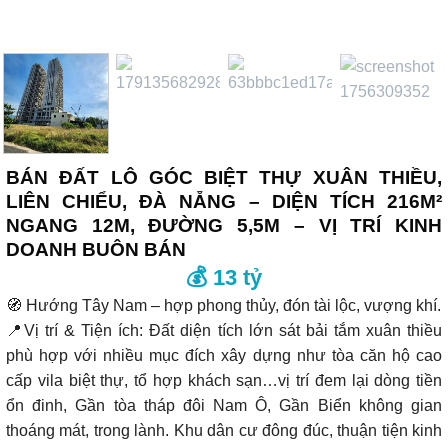
BÁN ĐẤT LÔ GÓC BIỆT THỰ XUÂN THIỀU,
LIÊN CHIỂU, ĐÀ NẴNG – DIỆN TÍCH 216M²
NGANG 12M, ĐƯỜNG 5,5M – VỊ TRÍ KINH
DOANH BUÔN BÁN
💰 13 tỷ
🧭 Hướng Tây Nam – hợp phong thủy, đón tài lộc, vượng khí.
📍Vị trí & Tiện ích: Đất diện tích lớn sát bải tắm xuân thiều
phù hợp với nhiều mục đích xây dựng như tòa căn hộ cao
cấp vila biệt thự, tổ hợp khách sạn…vị trí đem lại dòng tiền
ổn đinh, Gần tòa tháp đôi Nam Ô, Gần Biển không gian
thoáng mát, trong lành. Khu dân cư đông đúc, thuận tiện kinh