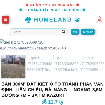
Skip
🔘 NHẬN KÝ GỬI NHÀ ĐẤT 🔘
to
🔵 TƯ VẤN GIẢI PHÁP TÀI CHÍNH 🔵
content
🏘️ HOMELAND 🤝
Tìm
Ⓕ FB
COPY LINK
kiếm:
BÁN 300M² ĐẤT KIỆT Ô TÔ TRÁNH PHAN VĂN
ĐỊNH, LIÊN CHIỂU, ĐÀ NẴNG – NGANG 8,5M,
ĐƯỜNG 7M – SÁT MIKAZUKI
💰 11.7 tỷ