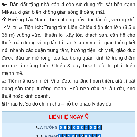
🏡 Bán đất tặng nhà cấp 4 còn sử dụng tốt, sát bên cạnh
Mikazuki gần biển không gian sóng thoáng mát.
🧭 Hướng Tây Nam – hợp phong thủy, đón tài lộc, vượng khí.
📍Vị trí & Tiện ích: Trung tâm Liên Chiểu,diện tích lớn (8,5 x
35 m) vuông vức, thuận lợi xây tòa khách sạn, căn hộ cho
thuê, nằm trong vùng dân trí cao & an ninh tốt, giao thông kết
nối nhanh các quận trung tâm, hưởng tiện ích y tế, giáo dục
được đầu tư mở rộng, tọa lạc trong quận kinh tế trọng điểm
với dự án cảng Liên Chiểu & quy hoạch đô thị phát triển
mạnh mẽ.
📈 Tiềm năng sinh lời: Vị trí đẹp, hạ tầng hoàn thiện, giá trị bất
động sản tăng trưởng mạnh. Phù hợp đầu tư lâu dài, cho
thuê hoặc kinh doanh.
🔒 Pháp lý: Sổ đỏ chính chủ – hỗ trợ pháp lý đầy đủ.
LIÊN HỆ NGAY 👇
📞
0
9
8
8
0
0
2
0
0
4
A TƯỜNG:
📞📞
0
9
4
9
0
2
6
8
9
9
A NAM: