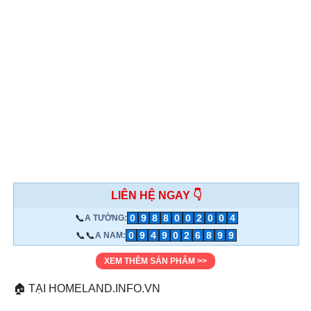
LIÊN HỆ NGAY 👇
📞
0
9
8
8
0
0
2
0
0
4
A TƯỜNG:
📞📞
0
9
4
9
0
2
6
8
9
9
A NAM:
XEM THÊM SẢN PHẨM >>
🏠 TẠI HOMELAND.INFO.VN