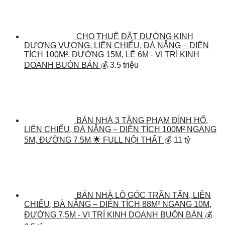
CHO THUÊ ĐẤT ĐƯỜNG KINH
DƯƠNG VƯƠNG, LIÊN CHIỂU, ĐÀ NẴNG – DIỆN
TÍCH 100M², ĐƯỜNG 15M, LỀ 6M - VỊ TRÍ KINH
DOANH BUÔN BÁN
💰 3.5 triệu
BÁN NHÀ 3 TẦNG PHẠM ĐÌNH HỔ,
LIÊN CHIỂU, ĐÀ NẴNG – DIỆN TÍCH 100M² NGANG
5M, ĐƯỜNG 7.5M 🌟 FULL NỘI THẤT
💰 11 tỷ
BÁN NHÀ LÔ GÓC TRẦN TẤN, LIÊN
CHIỂU, ĐÀ NẴNG – DIỆN TÍCH 88M² NGANG 10M,
ĐƯỜNG 7,5M - VỊ TRÍ KINH DOANH BUÔN BÁN
💰