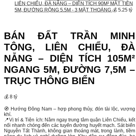
LIÊN CHIỂU, ĐÀ NẴNG – DIỆN TÍCH 90M² MẶT TIỀN
5M, ĐƯỜNG RỘNG 5.5M - 3 MẶT THOÁNG
💰 5.25 tỷ
BÁN ĐẤT TRẦN MINH
TÔNG, LIÊN CHIỂU, ĐÀ
NẴNG – DIỆN TÍCH 105M²
NGANG 5M, ĐƯỜNG 7,5M –
TRỤC THÔNG BIỂN
💰 8 tỷ
🧭 Hướng Đông Nam – hợp phong thủy, đón tài lộc, vượng
khí.
📍Vị trí & Tiện ích: Nằm ngay
trung tâm quận Liên Chiểu
, kết
nối nhanh chóng đến các tuyến đường huyết mạch.
Sát biển
Nguyễn Tất Thành
, không gian thoáng mát, trong lành, tiềm