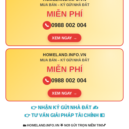
MUA BÁN – KÝ GỬI NHÀ ĐẤT
MIỄN PHÍ
0988 002 004
📞
XEM NGAY →
HOMELAND.INFO.VN
MUA BÁN – KÝ GỬI NHÀ ĐẤT
MIỄN PHÍ
0988 002 004
📞
XEM NGAY →
👉 NHẬN KÝ GỬI NHÀ ĐẤT ✍️
👉 TƯ VẤN GIẢI PHÁP TÀI CHÍNH 💵
🏡 HOMELAND.INFO.VN 🌟 NƠI GỬI TRỌN NIỀM TIN❗💕