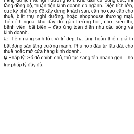
năng du lịch và nghỉ dưỡng lớn.
Khu dân cư đông đúc, hạ
tầng đồng bộ
, thuận tiện kinh doanh đa ngành. Diện tích lớn,
cực kỳ phù hợp để xây dựng
khách sạn, căn hộ cao cấp cho
thuê, biệt thự nghỉ dưỡng, hoặc shophouse thương mại
.
Tiện ích ngoại khu đầy đủ: gần
trường học, chợ, siêu thị,
bệnh viện, bãi biển
– đáp ứng toàn diện nhu cầu sống và
kinh doanh.
📈 Tiềm năng sinh lời: Vị trí đẹp, hạ tầng hoàn thiện, giá trị
bất động sản tăng trưởng mạnh. Phù hợp đầu tư lâu dài, cho
thuê hoặc mở cửa hàng kinh doanh.
🔒 Pháp lý: Sổ đỏ chính chủ, thủ tục sang tên nhanh gọn – hỗ
trợ pháp lý đầy đủ.