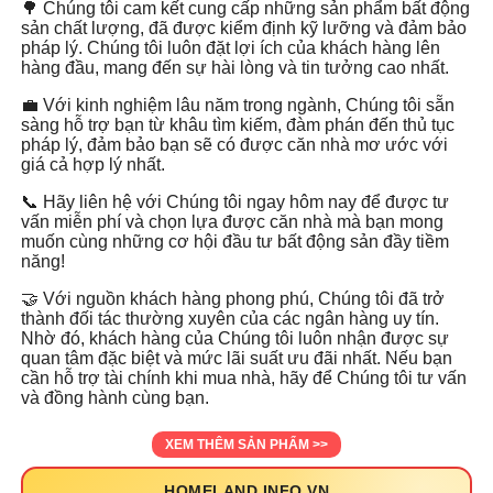
🌳 Chúng tôi cam kết cung cấp những sản phẩm bất động
sản chất lượng, đã được kiểm định kỹ lưỡng và đảm bảo
pháp lý. Chúng tôi luôn đặt lợi ích của khách hàng lên
hàng đầu, mang đến sự hài lòng và tin tưởng cao nhất.
💼 Với kinh nghiệm lâu năm trong ngành, Chúng tôi sẵn
sàng hỗ trợ bạn từ khâu tìm kiếm, đàm phán đến thủ tục
pháp lý, đảm bảo bạn sẽ có được căn nhà mơ ước với
giá cả hợp lý nhất.
📞 Hãy liên hệ với Chúng tôi ngay hôm nay để được tư
vấn miễn phí và chọn lựa được căn nhà mà bạn mong
muốn cùng những cơ hội đầu tư bất động sản đầy tiềm
năng!
🤝 Với nguồn khách hàng phong phú, Chúng tôi đã trở
thành đối tác thường xuyên của các ngân hàng uy tín.
Nhờ đó, khách hàng của Chúng tôi luôn nhận được sự
quan tâm đặc biệt và mức lãi suất ưu đãi nhất. Nếu bạn
cần hỗ trợ tài chính khi mua nhà, hãy để Chúng tôi tư vấn
và đồng hành cùng bạn.
XEM THÊM SẢN PHẨM >>
HOMELAND.INFO.VN